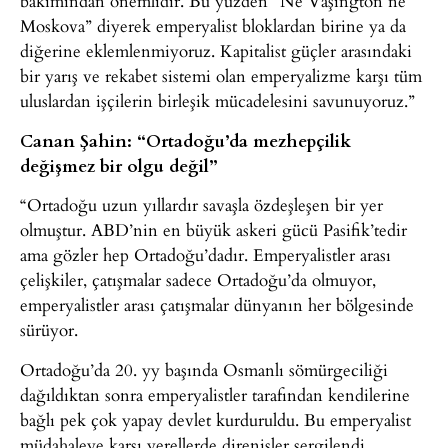
bakımından önemlidir. Bu yüzden “Ne Vaşington ne
Moskova” diyerek emperyalist bloklardan birine ya da
diğerine eklemlenmiyoruz. Kapitalist güçler arasındaki
bir yarış ve rekabet sistemi olan emperyalizme karşı tüm
uluslardan işçilerin birleşik mücadelesini savunuyoruz.”
Canan Şahin: “Ortadoğu’da mezhepçilik
değişmez bir olgu değil”
“Ortadoğu uzun yıllardır savaşla özdeşleşen bir yer
olmuştur. ABD’nin en büyük askeri gücü Pasifik’tedir
ama gözler hep Ortadoğu’dadır. Emperyalistler arası
çelişkiler, çatışmalar sadece Ortadoğu’da olmuyor,
emperyalistler arası çatışmalar dünyanın her bölgesinde
sürüyor.
Ortadoğu’da 20. yy başında Osmanlı sömürgeciliği
dağıldıktan sonra emperyalistler tarafından kendilerine
bağlı pek çok yapay devlet kurduruldu. Bu emperyalist
müdahaleye karşı yerellerde direnişler sergilendi.