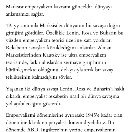
Marksist emperyalizm kavramı günceldir, dünyayı
anlamamızı sağlar.
19. yy sonunda Marksistler dünyanın bir savaşa doğru
gittiğini gördüler. Özellikle Lenin, Rosa ve Buharin bu
yüzden emperyalizm teorisi üzerine kafa yordular.
Rekabetin savaşları körüklediğini anlattılar. Alman
Marksistlerinden Kautsky ise ultra emperyalizm
teorisinde, farklı uluslardan sermaye gruplarının
bütünleşmekte olduğunu, dolayısıyla artık bir savaş
tehlikesinin kalmadığını söyler.
Yaşanan iki dünya savaşı Lenin, Rosa ve Buharin’i haklı
çıkardı, emperyalist rekabetin nasıl bir dünya savaşına
yol açabileceğini gösterdi.
Emperyalizmi dönemlerine ayırırsak; 1945’e kadar olan
dönemine klasik emperyalist dönem diyebiliriz. Bu
dönemde ABD, İngiltere’nin yerine emperyalizmin