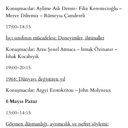
Konuşmacılar: Aylime Aslı Demir- Filiz Kerestecioğlu –
Merve Diltemiz – Rümeysa Çamdereli
17:00-18:15
İşçi sınıfının mücadelesi: Deneyimler, ihtimaller
Konuşmacılar: Arzu Şenel Atmaca – Irmak Özinanır –
İshak Kocabıyık
19:00-20:15
1968: Dünyayı değiştiren yıl
Konuşmacılar: Argyi Erotokritou – John Molyneux
6 Mayıs Pazar
13:00-14:15
Göçmen düşmanlığı, ayrımcılık ve nefret söylemi: