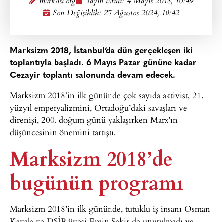
marksist.org
Yayın tarihi:
4 Mayıs 2018, 10:49
Son Değişiklik: 27 Ağustos 2024, 10:42
Marksizm 2018, İstanbul’da dün gerçekleşen iki
toplantıyla başladı. 6 Mayıs Pazar gününe kadar
Cezayir toplantı salonunda devam edecek.
Marksizm 2018’in ilk gününde çok sayıda aktivist, 21.
yüzyıl emperyalizmini, Ortadoğu’daki savaşları ve
direnişi, 200. doğum günü yaklaşırken Marx’ın
düşüncesinin önemini tartıştı.
Marksizm 2018’de
bugünün programı
Marksizm 2018’in ilk gününde, tutuklu iş insanı Osman
Kavala ve DSİP üyesi Emin Şakir de unutulmadı ve