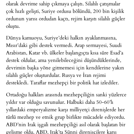
olarak devrime sahip çıkmaya çalıştı. Silahlı çatışmalar
çok hızlı gelişti, Suriye ordusu bölündü, 200 bin kişilik
ordunun yarısı ordudan kaçtı, rejim karşıtı silahlı güçler
oluştu.
Dünya kamuoyu, Suriye’deki halkın ayaklanmasına,
Mısır’daki gibi destek vermedi. Arap sermayesi, Suudi
Arabistan, Katar vb. ülkeler başlangıçta kısa süre Esad’a
destek oldular, ama yenilebileceğini düşündüklerinde,
devrimin başka yöne gitmemesi için kendilerine yakın
silahlı güçler oluşturdular. Rusya ve İran rejimi
destekledi. Taraflar mezhepçi bir politik hat izlediler.
Ortadoğu halkları arasında mezhepçiliğin sanki yüzlerce
yıldır var olduğu savunulur. Halbuki daha 50-60’lı
yıllardaki emperyalizme karşı milliyetçi direnişlerde her
türlü mezhep ve etnik grup birlikte mücadele ediyordu.
ABD’nin Irak işgali mezhepçiliği asıl olarak başlatan bir
gelişme oldu. ABD, Irak’ta Sünni direnişçilere karşı