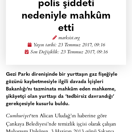
polis şiddeti
nedeniyle mahkûm
etti
marksist.org
Yayın tarihi:
23 Temmuz 2017, 09:16
Son Değişiklik: 23 Temmuz 2017, 09:16
Gezi Parkı direnişinde bir yurttaşın gaz fişeğiyle
gözünü kaybetmesiyle ilgili davada İçişleri
Bakanlığı’nı tazminata mahkûm eden mahkeme,
şikâyetçi olan yurttaşı da ‘tedbirsiz davrandığı’
gerekçesiyle kusurlu buldu.
‘ten Alican Uludağ’ın haberine göre
Cumhuriyet
Çankaya Belediyesi’nde temizlik işçisi olarak çalışan
Muharrem Dalsüren, 3 Haziran 2013 günü Sakarya