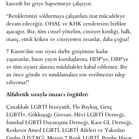
kasvetli bir griye hapsetmeye çalışıyor.
“Renklerimizi soldurmaya çalışanlara inat mücadeleye
devam edeceğiz. OHAL ve KHK cenderesini birlikte
aşacağız. Biz, tüm cinsel yönelim, cinsiyet kimliği, halk,
inanç, etnik köken ve cinsiyetten insanlar, daha çoğuz!
7 Kasım’dan son siyasi darbe girişimine kadar
yaşananlar, basın yayın kuruluşlarına, HDP’ye, DBP’ye
ve tüm siyaset alanına müdahaleler kabul edilemez. Bir
an önce gözaltı ve tutuklamalara son verilmesini talep
ediyoruz!”
Alfabetik sırayla imzacı örgütler:
Çanakkale LGBTİ İnisiyatifi, Flu Baykuş, Genç
LGBTİ+, Gökkuşağı Giresun, Hêvî LGBTİ Derneği,
İstanbul LGBTİ Dayanışma Derneği, Kaos GL Derneği,
Keskesor Amed LGBTİ, LGBTİ Aileleri ve Yakınları
Grubu (LİSTAG), Mersin 7 Renk LGBTİ, Pembe Hayat,