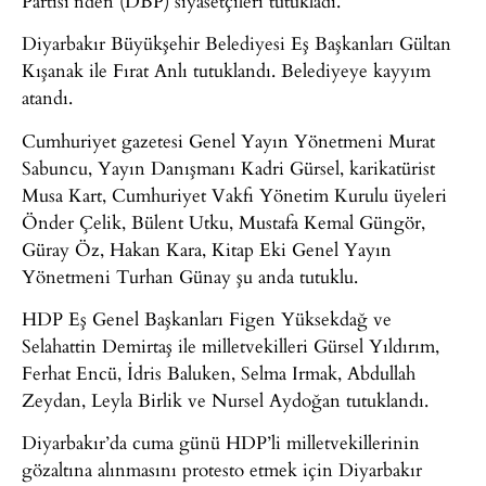
Partisi’nden (DBP) siyasetçileri tutukladı.
Diyarbakır Büyükşehir Belediyesi Eş Başkanları Gültan
Kışanak ile Fırat Anlı tutuklandı. Belediyeye kayyım
atandı.
Cumhuriyet gazetesi Genel Yayın Yönetmeni Murat
Sabuncu, Yayın Danışmanı Kadri Gürsel, karikatürist
Musa Kart, Cumhuriyet Vakfı Yönetim Kurulu üyeleri
Önder Çelik, Bülent Utku, Mustafa Kemal Güngör,
Güray Öz, Hakan Kara, Kitap Eki Genel Yayın
Yönetmeni Turhan Günay şu anda tutuklu.
HDP Eş Genel Başkanları Figen Yüksekdağ ve
Selahattin Demirtaş ile milletvekilleri Gürsel Yıldırım,
Ferhat Encü, İdris Baluken, Selma Irmak, Abdullah
Zeydan, Leyla Birlik ve Nursel Aydoğan tutuklandı.
Diyarbakır’da cuma günü HDP’li milletvekillerinin
gözaltına alınmasını protesto etmek için Diyarbakır