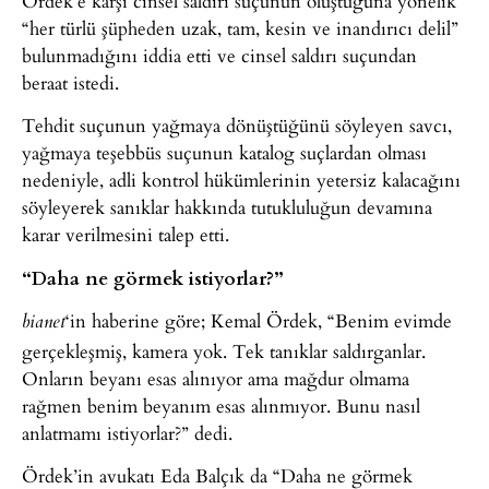
Ördek’e karşı cinsel saldırı suçunun oluştuğuna yönelik
“her türlü şüpheden uzak, tam, kesin ve inandırıcı delil”
bulunmadığını iddia etti ve cinsel saldırı suçundan
beraat istedi.
Tehdit suçunun yağmaya dönüştüğünü söyleyen savcı,
yağmaya teşebbüs suçunun katalog suçlardan olması
nedeniyle, adli kontrol hükümlerinin yetersiz kalacağını
söyleyerek sanıklar hakkında tutukluluğun devamına
karar verilmesini talep etti.
“Daha ne görmek istiyorlar?”
‘in haberine göre; Kemal Ördek, “Benim evimde
bianet
gerçekleşmiş, kamera yok. Tek tanıklar saldırganlar.
Onların beyanı esas alınıyor ama mağdur olmama
rağmen benim beyanım esas alınmıyor. Bunu nasıl
anlatmamı istiyorlar?” dedi.
Ördek’in avukatı Eda Balçık da “Daha ne görmek