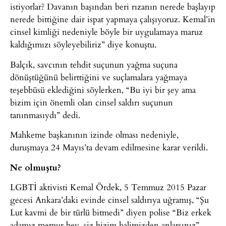
istiyorlar? Davanın başından beri rızanın nerede başlayıp
nerede bittiğine dair ispat yapmaya çalışıyoruz. Kemal’in
cinsel kimliği nedeniyle böyle bir uygulamaya maruz
kaldığımızı söyleyebiliriz” diye konuştu.
Balçık, savcının tehdit suçunun yağma suçuna
dönüştüğünü belirttiğini ve suçlamalara yağmaya
teşebbüsü eklediğini söylerken, “Bu iyi bir şey ama
bizim için önemli olan cinsel saldırı suçunun
tanınmasıydı” dedi.
Mahkeme başkanının izinde olması nedeniyle,
duruşmaya 24 Mayıs’ta devam edilmesine karar verildi.
Ne olmuştu?
LGBTİ aktivisti Kemal Ördek, 5 Temmuz 2015 Pazar
gecesi Ankara’daki evinde cinsel saldırıya uğramış, “Şu
Lut kavmi de bir türlü bitmedi” diyen polise “Biz erkek
adamız memur bey, siz bizim halimizden anlarsınız”