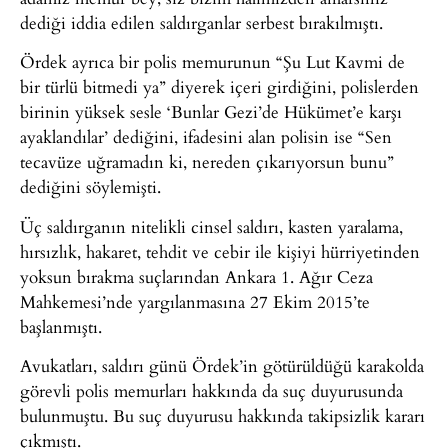
dediği iddia edilen saldırganlar serbest bırakılmıştı.
Ördek ayrıca bir polis memurunun “Şu Lut Kavmi de
bir türlü bitmedi ya” diyerek içeri girdiğini, polislerden
birinin yüksek sesle ‘Bunlar Gezi’de Hükümet’e karşı
ayaklandılar’ dediğini, ifadesini alan polisin ise “Sen
tecavüze uğramadın ki, nereden çıkarıyorsun bunu”
dediğini söylemişti.
Üç saldırganın nitelikli cinsel saldırı, kasten yaralama,
hırsızlık, hakaret, tehdit ve cebir ile kişiyi hürriyetinden
yoksun bırakma suçlarından Ankara 1. Ağır Ceza
Mahkemesi’nde yargılanmasına 27 Ekim 2015’te
başlanmıştı.
Avukatları, saldırı günü Ördek’in götürüldüğü karakolda
görevli polis memurları hakkında da suç duyurusunda
bulunmuştu. Bu suç duyurusu hakkında takipsizlik kararı
çıkmıştı.