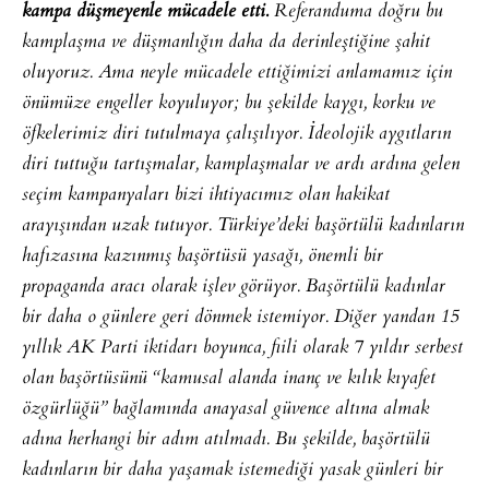
kampa düşmeyenle mücadele etti.
Referanduma doğru bu
kamplaşma ve düşmanlığın daha da derinleştiğine şahit
oluyoruz. Ama neyle mücadele ettiğimizi anlamamız için
önümüze engeller koyuluyor; bu şekilde kaygı, korku ve
öfkelerimiz diri tutulmaya çalışılıyor. İdeolojik aygıtların
diri tuttuğu tartışmalar, kamplaşmalar ve ardı ardına gelen
seçim kampanyaları bizi ihtiyacımız olan hakikat
arayışından uzak tutuyor. Türkiye’deki başörtülü kadınların
hafızasına kazınmış başörtüsü yasağı, önemli bir
propaganda aracı olarak işlev görüyor. Başörtülü kadınlar
bir daha o günlere geri dönmek istemiyor. Diğer yandan 15
yıllık AK Parti iktidarı boyunca, fiili olarak 7 yıldır serbest
olan başörtüsünü “kamusal alanda inanç ve kılık kıyafet
özgürlüğü” bağlamında anayasal güvence altına almak
adına herhangi bir adım atılmadı. Bu şekilde, başörtülü
kadınların bir daha yaşamak istemediği yasak günleri bir