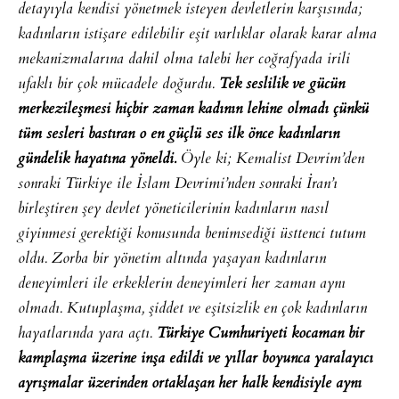
detayıyla kendisi yönetmek isteyen devletlerin karşısında;
kadınların istişare edilebilir eşit varlıklar olarak karar alma
mekanizmalarına dahil olma talebi her coğrafyada irili
ufaklı bir çok mücadele doğurdu.
Tek seslilik ve gücün
merkezileşmesi hiçbir zaman kadının lehine olmadı çünkü
tüm sesleri bastıran o en güçlü ses ilk önce kadınların
gündelik hayatına yöneldi.
Öyle ki; Kemalist Devrim’den
sonraki Türkiye ile İslam Devrimi’nden sonraki İran’ı
birleştiren şey devlet yöneticilerinin kadınların nasıl
giyinmesi gerektiği konusunda benimsediği üsttenci tutum
oldu. Zorba bir yönetim altında yaşayan kadınların
deneyimleri ile erkeklerin deneyimleri her zaman aynı
olmadı. Kutuplaşma, şiddet ve eşitsizlik en çok kadınların
hayatlarında yara açtı.
Türkiye Cumhuriyeti kocaman bir
kamplaşma üzerine inşa edildi ve yıllar boyunca yaralayıcı
ayrışmalar üzerinden ortaklaşan her halk kendisiyle aynı