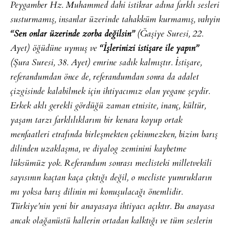
Peygamber Hz. Muhammed dahi istikrar adına farklı sesleri
susturmamış, insanlar üzerinde tahakküm kurmamış, vahyin
“Sen onlar üzerinde zorba değilsin”
(Ğaşiye Suresi, 22.
Ayet) öğüdüne uymuş ve
“İşlerinizi istişare ile yapın”
(Şura Suresi, 38. Ayet) emrine sadık kalmıştır. İstişare,
referandumdan önce de, referandumdan sonra da adalet
çizgisinde kalabilmek için ihtiyacımız olan yegane şeydir.
Erkek aklı gerekli gördüğü zaman etnisite, inanç, kültür,
yaşam tarzı farklılıklarını bir kenara koyup ortak
menfaatleri etrafında birleşmekten çekinmezken, bizim barış
dilinden uzaklaşma, ve diyalog zeminini kaybetme
lüksümüz yok. Referandum sonrası meclisteki milletvekili
sayısının kaçtan kaça çıktığı değil, o mecliste yumrukların
mı yoksa barış dilinin mi konuşulacağı önemlidir.
Türkiye’nin yeni bir anayasaya ihtiyacı açıktır. Bu anayasa
ancak olağanüstü hallerin ortadan kalktığı ve tüm seslerin