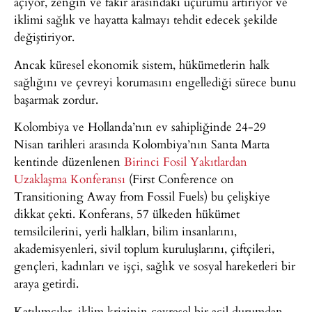
açıyor, zengin ve fakir arasındaki uçurumu artırıyor ve
iklimi sağlık ve hayatta kalmayı tehdit edecek şekilde
değiştiriyor.
Ancak küresel ekonomik sistem, hükümetlerin halk
sağlığını ve çevreyi korumasını engellediği sürece bunu
başarmak zordur.
Kolombiya ve Hollanda’nın ev sahipliğinde 24-29
Nisan tarihleri arasında Kolombiya’nın Santa Marta
kentinde düzenlenen
Birinci Fosil Yakıtlardan
Uzaklaşma Konferansı
(First Conference on
Transitioning Away from Fossil Fuels) bu çelişkiye
dikkat çekti. Konferans, 57 ülkeden hükümet
temsilcilerini, yerli halkları, bilim insanlarını,
akademisyenleri, sivil toplum kuruluşlarını, çiftçileri,
gençleri, kadınları ve işçi, sağlık ve sosyal hareketleri bir
araya getirdi.
Katılımcılar, iklim krizinin çevresel bir acil durumdan