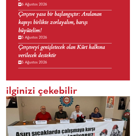
6 Ağustos 2026
Çerçeve yasa bir başlangıçtır: Aralanan
kapıyı birlikte zorlayalım, barışı
büyütelim!
5 Ağustos 2026
Çerçeveyi genişletecek olan Kürt halkına
verilecek destektir
5 Ağustos 2026
ilginizi çekebilir