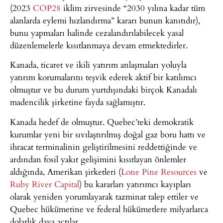
(2023
COP28
iklim zirvesinde “2030 yılına kadar tüm
alanlarda eylemi hızlandırma” kararı bunun kanıtıdır),
bunu yapmaları halinde cezalandırılabilecek yasal
düzenlemelerle kısıtlanmaya devam etmektedirler.
Kanada, ticaret ve ikili yatırım anlaşmaları yoluyla
yatırım korumalarını teşvik ederek aktif bir katılımcı
olmuştur ve bu durum yurtdışındaki birçok Kanadalı
madencilik şirketine fayda sağlamıştır.
Kanada hedef de olmuştur. Quebec’teki demokratik
kurumlar yeni bir sıvılaştırılmış doğal gaz boru hattı ve
ihracat terminalinin geliştirilmesini reddettiğinde ve
ardından fosil yakıt gelişimini kısıtlayan önlemler
aldığında, Amerikan şirketleri (
Lone Pine Resources
ve
Ruby River Capital
) bu kararları yatırımcı kayıpları
olarak yeniden yorumlayarak tazminat talep ettiler ve
Quebec hükümetine ve federal hükümetlere milyarlarca
dolarlık dava açtılar.