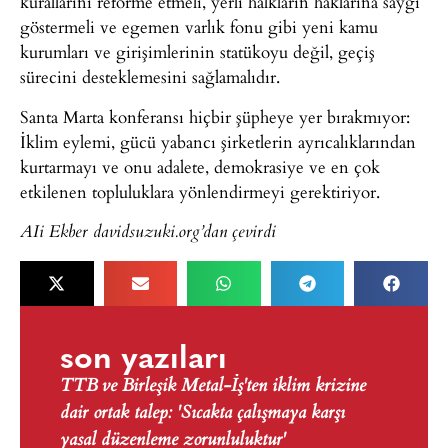
kurallarını reforme etmeli, yerli halkların haklarına saygı
göstermeli ve egemen varlık fonu gibi yeni kamu
kurumları ve girişimlerinin statükoyu değil, geçiş
sürecini desteklemesini sağlamalıdır.
Santa Marta konferansı hiçbir şüpheye yer bırakmıyor:
İklim eylemi, gücü yabancı şirketlerin ayrıcalıklarından
kurtarmayı ve onu adalete, demokrasiye ve en çok
etkilenen topluluklara yönlendirmeyi gerektiriyor.
AIi Ekber davidsuzuki.org’dan
çevirdi
son yazıları
TTB ve Birleşik Metal-İş'ten iklim krizine
dair ortak talep: 'Sıcakta çalışmaya karşı
yasal düzenleme zorunluluktur'