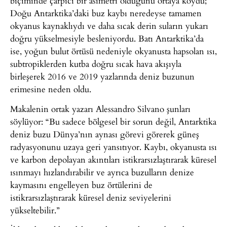
biçiminde çarpıcı bir asimetri olduğunu ortaya koydu;
Doğu Antarktika’daki buz kaybı neredeyse tamamen
okyanus kaynaklıydı ve daha sıcak derin suların yukarı
doğru yükselmesiyle besleniyordu. Batı Antarktika’da
ise, yoğun bulut örtüsü nedeniyle okyanusta hapsolan ısı,
subtropiklerden kutba doğru sıcak hava akışıyla
birleşerek 2016 ve 2019 yazlarında deniz buzunun
erimesine neden oldu.
Makalenin ortak yazarı Alessandro Silvano şunları
söylüyor: “Bu sadece bölgesel bir sorun değil, Antarktika
deniz buzu Dünya’nın aynası görevi görerek güneş
radyasyonunu uzaya geri yansıtıyor. Kaybı, okyanusta ısı
ve karbon depolayan akıntıları istikrarsızlaştırarak küresel
ısınmayı hızlandırabilir ve ayrıca buzulların denize
kaymasını engelleyen buz örtülerini de
istikrarsızlaştırarak küresel deniz seviyelerini
yükseltebilir.”