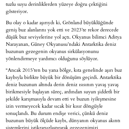
tuzlu suyu derinliklerden yüzeye doğru çektiğini
gösteriyor.
Bu olay o kadar aşırıydı ki, Grönland büyüklüğünde
geniş buz alanlarını yok etti ve 2023’te rekor derecede
düşük buz seviyelerine yol açtı. Okyanus bilimci Aditya
Narayanan, Güney Okyanusu’ndaki Antarktika deniz
buzunun gezegenin okyanus sirkülasyonunu
yönlendirmeye yardımcı olduğunu söylüyor.
“Ancak 2015’ten bu yana bölge, kıta genelinde aşırı buz
kaybıyla birlikte büyük bir dönüşüm geçirdi. Antarktika
deniz buzunun altında derin deniz ısısının yavaş yavaş
birikmesiyle başlayan süreç, ardından suyun şiddetli bir
şekilde karışmasıyla devam etti ve buzun iyileşmesine
izin vermeyecek kadar sıcak bir kısır döngüyle
sonuçlandı. Bu durum endişe verici, çünkü deniz
buzunun büyük ölçüde kaybı, dünyanın okyanus akıntı
sistemlerini istikrarsızlaştırarak gezegenimizi