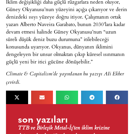
İklim değişikliği daha güçlü rüzgarlara neden oluyor,
Güney Okyanusu’nun yüzeyini açığa çıkarıyor ve derin
denizdeki ısıyı yüzeye doğru itiyor. Çalışmanın ortak
yazarı Alberto Naveira Garabato, bunun 2030’lara kadar
devam etmesi halinde Güney Okyanusu’nun “uzun
süreli düşük deniz buzu durumuna” itilebileceği
konusunda uyarıyor. Okyanus, dünyanın iklimini
dengeleyen bir unsur olmaktan çıkıp küresel ısınmanın
güçlü yeni bir itici gücüne dönüşebilir.”
Climate & Capitalism’de yayınIanan bu yazıyı AIi Ekber
çevirdi.
son yazıları
TTB ve Birleşik Metal-İş'ten iklim krizine