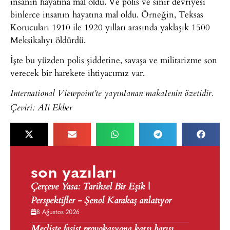
insanın hayatına mal oldu. Ve polis ve sınır devriyesi
binlerce insanın hayatına mal oldu. Örneğin, Teksas
Korucuları 1910 ile 1920 yılları arasında yaklaşık 1500
Meksikalıyı öldürdü.
İşte bu yüzden polis şiddetine, savaşa ve militarizme son
verecek bir harekete ihtiyacımız var.
International Viewpoint’te yayınIanan makaIenin özetidir.
Çeviri: AIi Ekber
son yazıları
Çerçeve Yasa: Tarihsel Bir Eşik |
Perspektifler - Şenol Karakaş anlatıyor
8 Ağustos 2026
Mecliste faşist provokasyona karşı barışı