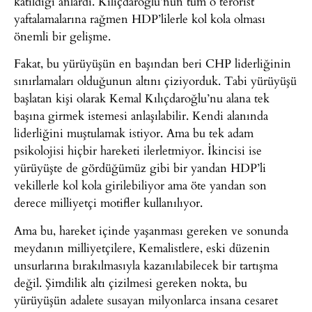
katıldığı anlardı. Kılıçdaroğlu’nun tüm o terörist
yaftalamalarına rağmen HDP’lilerle kol kola olması
önemli bir gelişme.
Fakat, bu yürüyüşün en başından beri CHP liderliğinin
sınırlamaları olduğunun altını çiziyorduk. Tabi yürüyüşü
başlatan kişi olarak Kemal Kılıçdaroğlu’nu alana tek
başına girmek istemesi anlaşılabilir. Kendi alanında
liderliğini muştulamak istiyor. Ama bu tek adam
psikolojisi hiçbir hareketi ilerletmiyor. İkincisi ise
yürüyüşte de gördüğümüz gibi bir yandan HDP’li
vekillerle kol kola girilebiliyor ama öte yandan son
derece milliyetçi motifler kullanılıyor.
Ama bu, hareket içinde yaşanması gereken ve sonunda
meydanın milliyetçilere, Kemalistlere, eski düzenin
unsurlarına bırakılmasıyla kazanılabilecek bir tartışma
değil. Şimdilik altı çizilmesi gereken nokta, bu
yürüyüşün adalete susayan milyonlarca insana cesaret