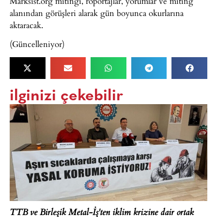
Marksist.org mitingi, röportajlar, yorumlar ve miting
alanından görüşleri alarak gün boyunca okurlarına
aktaracak.
(Güncelleniyor)
ilginizi çekebilir
TTB ve Birleşik Metal-İş'ten iklim krizine dair ortak