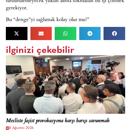
sürdürülemeyecek yükün altına sokmadan bu işi çözmek
gerekiyor.
Bu “denge”yi sağlamak kolay olur mu?”
ilginizi çekebilir
Mecliste faşist provokasyona karşı barışı savunmak
8 Ağustos 2026