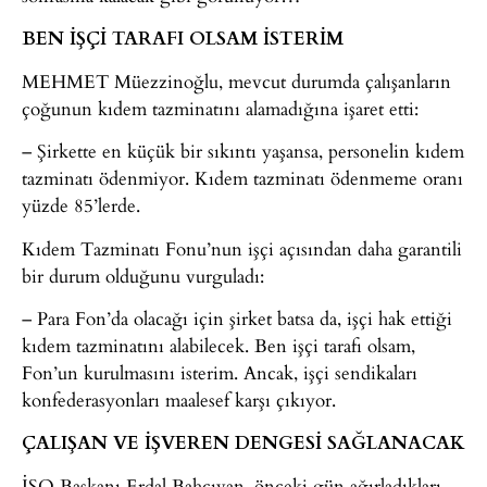
BEN İŞÇİ TARAFI OLSAM İSTERİM
MEHMET Müezzinoğlu, mevcut durumda çalışanların
çoğunun kıdem tazminatını alamadığına işaret etti:
– Şirkette en küçük bir sıkıntı yaşansa, personelin kıdem
tazminatı ödenmiyor. Kıdem tazminatı ödenmeme oranı
yüzde 85’lerde.
Kıdem Tazminatı Fonu’nun işçi açısından daha garantili
bir durum olduğunu vurguladı:
– Para Fon’da olacağı için şirket batsa da, işçi hak ettiği
kıdem tazminatını alabilecek. Ben işçi tarafı olsam,
Fon’un kurulmasını isterim. Ancak, işçi sendikaları
konfederasyonları maalesef karşı çıkıyor.
ÇALIŞAN VE İŞVEREN DENGESİ SAĞLANACAK
İSO Başkanı Erdal Bahçıvan, önceki gün ağırladıkları