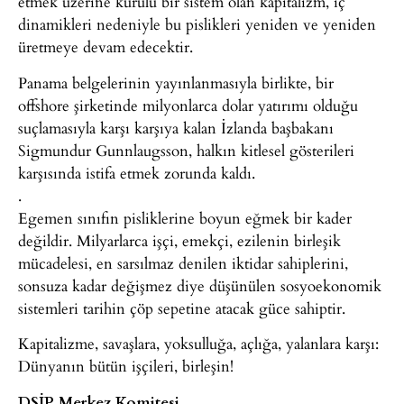
etmek üzerine kurulu bir sistem olan kapitalizm, iç
dinamikleri nedeniyle bu pislikleri yeniden ve yeniden
üretmeye devam edecektir.
Panama belgelerinin yayınlanmasıyla birlikte, bir
offshore şirketinde milyonlarca dolar yatırımı olduğu
suçlamasıyla karşı karşıya kalan İzlanda başbakanı
Sigmundur Gunnlaugsson, halkın kitlesel gösterileri
karşısında istifa etmek zorunda kaldı.
.
Egemen sınıfın pisliklerine boyun eğmek bir kader
değildir. Milyarlarca işçi, emekçi, ezilenin birleşik
mücadelesi, en sarsılmaz denilen iktidar sahiplerini,
sonsuza kadar değişmez diye düşünülen sosyoekonomik
sistemleri tarihin çöp sepetine atacak güce sahiptir.
Kapitalizme, savaşlara, yoksulluğa, açlığa, yalanlara karşı:
Dünyanın bütün işçileri, birleşin!
DSİP Merkez Komitesi