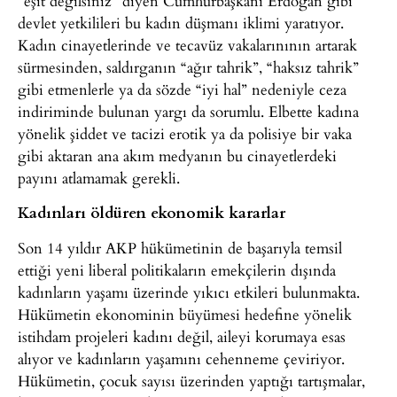
“eşit değilsiniz” diyen Cumhurbaşkanı Erdoğan gibi
devlet yetkilileri bu kadın düşmanı iklimi yaratıyor.
Kadın cinayetlerinde ve tecavüz vakalarınının artarak
sürmesinden, saldırganın “ağır tahrik”, “haksız tahrik”
gibi etmenlerle ya da sözde “iyi hal” nedeniyle ceza
indiriminde bulunan yargı da sorumlu. Elbette kadına
yönelik şiddet ve tacizi erotik ya da polisiye bir vaka
gibi aktaran ana akım medyanın bu cinayetlerdeki
payını atlamamak gerekli.
Kadınları öldüren ekonomik kararlar
Son 14 yıldır AKP hükümetinin de başarıyla temsil
ettiği yeni liberal politikaların emekçilerin dışında
kadınların yaşamı üzerinde yıkıcı etkileri bulunmakta.
Hükümetin ekonominin büyümesi hedefine yönelik
istihdam projeleri kadını değil, aileyi korumaya esas
alıyor ve kadınların yaşamını cehenneme çeviriyor.
Hükümetin, çocuk sayısı üzerinden yaptığı tartışmalar,