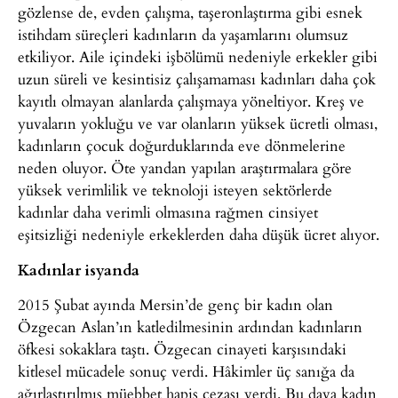
gözlense de, evden çalışma, taşeronlaştırma gibi esnek
istihdam süreçleri kadınların da yaşamlarını olumsuz
etkiliyor. Aile içindeki işbölümü nedeniyle erkekler gibi
uzun süreli ve kesintisiz çalışamaması kadınları daha çok
kayıtlı olmayan alanlarda çalışmaya yöneltiyor. Kreş ve
yuvaların yokluğu ve var olanların yüksek ücretli olması,
kadınların çocuk doğurduklarında eve dönmelerine
neden oluyor. Öte yandan yapılan araştırmalara göre
yüksek verimlilik ve teknoloji isteyen sektörlerde
kadınlar daha verimli olmasına rağmen cinsiyet
eşitsizliği nedeniyle erkeklerden daha düşük ücret alıyor.
Kadınlar isyanda
2015 Şubat ayında Mersin’de genç bir kadın olan
Özgecan Aslan’ın katledilmesinin ardından kadınların
öfkesi sokaklara taştı. Özgecan cinayeti karşısındaki
kitlesel mücadele sonuç verdi. Hâkimler üç sanığa da
ağırlaştırılmış müebbet hapis cezası verdi. Bu dava kadın