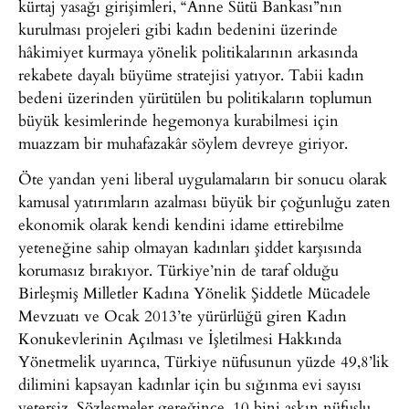
kürtaj yasağı girişimleri, “Anne Sütü Bankası”nın
kurulması projeleri gibi kadın bedenini üzerinde
hâkimiyet kurmaya yönelik politikalarının arkasında
rekabete dayalı büyüme stratejisi yatıyor. Tabii kadın
bedeni üzerinden yürütülen bu politikaların toplumun
büyük kesimlerinde hegemonya kurabilmesi için
muazzam bir muhafazakâr söylem devreye giriyor.
Öte yandan yeni liberal uygulamaların bir sonucu olarak
kamusal yatırımların azalması büyük bir çoğunluğu zaten
ekonomik olarak kendi kendini idame ettirebilme
yeteneğine sahip olmayan kadınları şiddet karşısında
korumasız bırakıyor. Türkiye’nin de taraf olduğu
Birleşmiş Milletler Kadına Yönelik Şiddetle Mücadele
Mevzuatı ve Ocak 2013’te yürürlüğü giren Kadın
Konukevlerinin Açılması ve İşletilmesi Hakkında
Yönetmelik uyarınca, Türkiye nüfusunun yüzde 49,8’lik
dilimini kapsayan kadınlar için bu sığınma evi sayısı
yetersiz. Sözleşmeler gereğince, 10 bini aşkın nüfuslu