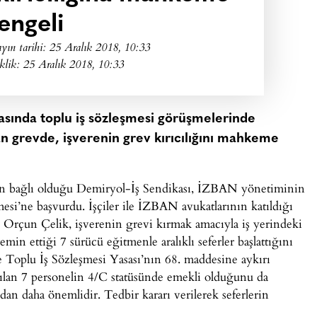
engeli
yın tarihi:
25 Aralık 2018, 10:33
klik: 25 Aralık 2018, 10:33
rasında toplu iş sözleşmesi görüşmelerinde
 grevde, işverenin grev kırıcılığını mahkeme
nin bağlı olduğu Demiryol-İş Sendikası, İZBAN yönetiminin
mesi’ne başvurdu. İşçiler ile İZBAN avukatlarının katıldığı
 Orçun Çelik, işverenin grevi kırmak amacıyla iş yerindeki
min ettiği 7 sürücü eğitmenle aralıklı seferler başlattığını
e Toplu İş Sözleşmesi Yasası’nın 68. maddesine aykırı
rılan 7 personelin 4/C statüsünde emekli olduğunu da
ndan daha önemlidir. Tedbir kararı verilerek seferlerin