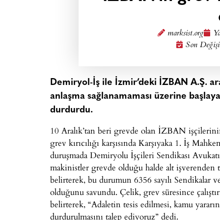
marksist.org
Ya
Son Değişi
Demiryol-İş ile İzmir’deki İZBAN A.Ş. a
anlaşma sağlanamaması üzerine başlayan
durdurdu.
10 Aralık’tan beri grevde olan İZBAN işçileri
grev kırıcılığı karşısında Karşıyaka 1. İş Mahke
duruşmada Demiryolu İşçileri Sendikası Avukatı
makinistler grevde olduğu halde alt işverenden te
belirterek, bu durumun 6356 sayılı Sendikalar v
olduğunu savundu. Çelik, grev süresince çalıştı
belirterek, “Adaletin tesis edilmesi, kamu yararı
durdurulmasını talep ediyoruz” dedi.