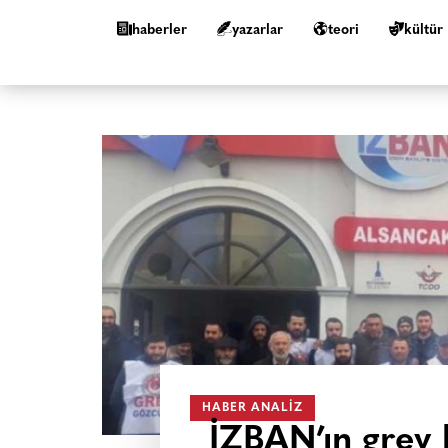
haberler
yazarlar
teori
kültür
HABER ANALIZ
İZBAN’ın grev 