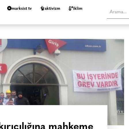
marksist tv
aktivizm
i̇klim
kırıcılığına mahkeme