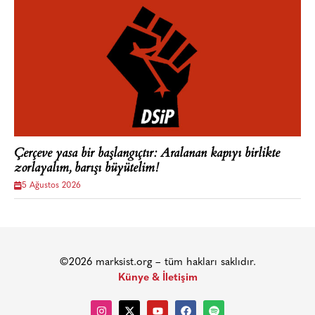
Çerçeve yasa bir başlangıçtır: Aralanan kapıyı birlikte
zorlayalım, barışı büyütelim!
5 Ağustos 2026
©2026 marksist.org – tüm hakları saklıdır.
Künye & İletişim