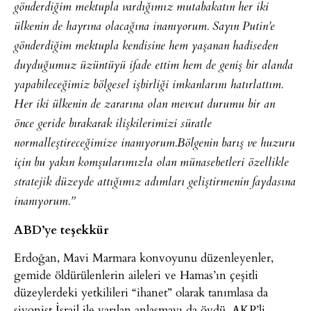
gönderdiğim mektupla vardığımız mutabakatın her iki
ülkenin de hayrına olacağına inanıyorum. Sayın Putin’e
gönderdiğim mektupla kendisine hem yaşanan hadiseden
duyduğumuz üzüntüyü ifade ettim hem de geniş bir alanda
yapabileceğimiz bölgesel işbirliği imkanlarını hatırlattım.
Her iki ülkenin de zararına olan mevcut durumu bir an
önce geride bırakarak ilişkilerimizi süratle
normalleştireceğimize inanıyorum.
Bölgenin barış ve huzuru
için bu yakın komşularımızla olan münasebetleri özellikle
stratejik düzeyde attığımız adımları geliştirmenin faydasına
inanıyorum.”
ABD’ye teşekkür
Erdoğan, Mavi Marmara konvoyunu düzenleyenler,
gemide öldürülenlerin aileleri ve Hamas’ın çeşitli
düzeylerdeki yetkilileri “ihanet” olarak tanımlasa da
siyonist İsrail ile varılan anlaşmayı da övdü. AKP’li