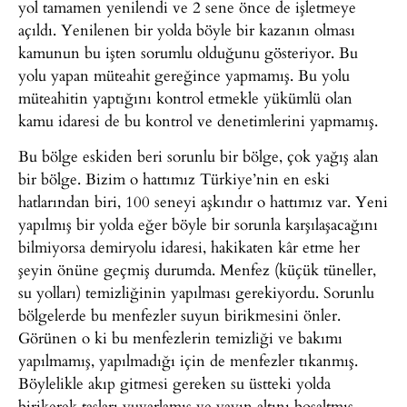
yol tamamen yenilendi ve 2 sene önce de işletmeye
açıldı. Yenilenen bir yolda böyle bir kazanın olması
kamunun bu işten sorumlu olduğunu gösteriyor. Bu
yolu yapan müteahit gereğince yapmamış. Bu yolu
müteahitin yaptığını kontrol etmekle yükümlü olan
kamu idaresi de bu kontrol ve denetimlerini yapmamış.
Bu bölge eskiden beri sorunlu bir bölge, çok yağış alan
bir bölge. Bizim o hattımız Türkiye’nin en eski
hatlarından biri, 100 seneyi aşkındır o hattımız var. Yeni
yapılmış bir yolda eğer böyle bir sorunla karşılaşacağını
bilmiyorsa demiryolu idaresi, hakikaten kâr etme her
şeyin önüne geçmiş durumda. Menfez (küçük tüneller,
su yolları) temizliğinin yapılması gerekiyordu. Sorunlu
bölgelerde bu menfezler suyun birikmesini önler.
Görünen o ki bu menfezlerin temizliği ve bakımı
yapılmamış, yapılmadığı için de menfezler tıkanmış.
Böylelikle akıp gitmesi gereken su üstteki yolda
birikerek taşları yuvarlamış ve yayın altını boşaltmış.