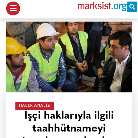
HABER ANALIZ
İşçi haklarıyla ilgili
taahhütnameyi