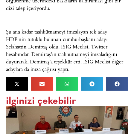
örgütlenme üzerindeki baskıların kaldırılması gibi bir
dizi talep içeriyordu.
Şu ana kadar taahhütnameyi imzalayan tek aday
HDP’nin tutuklu bulunan cumhurbaşkanı adayı
Selahattin Demirtaş oldu. İSİG Meclisi, Twitter
hesabından Demirtaş’ın taahhütnameyi imzaladığını
duyurarak, Demirtaş’a teşekkür etti. İSİG Meclisi diğer
adaylara da imza çağrısı yaptı.
ilginizi çekebilir