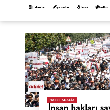
haberler
yazarlar
teori
kültür
HABER ANALIZ
İnsan hakları s