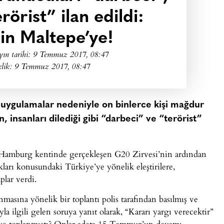
örist” ilan edildi:
çin Maltepe’ye!
yın tarihi:
9 Temmuz 2017, 08:47
klik: 9 Temmuz 2017, 08:47
ygulamalar nedeniyle on binlerce kişi mağdur
insanları dilediği gibi “darbeci” ve “terörist”
amburg kentinde gerçekleşen G20 Zirvesi’nin ardından
ları konusundaki Türkiye’ye yönelik eleştirilere,
aplar verdi.
asına yönelik bir toplantı polis tarafından basılmış ve
la ilgili gelen soruya yanıt olarak, “Kararı yargı verecektir”
ye toplanmıştı? Onlar adeta 15 Temmuz’un devamı