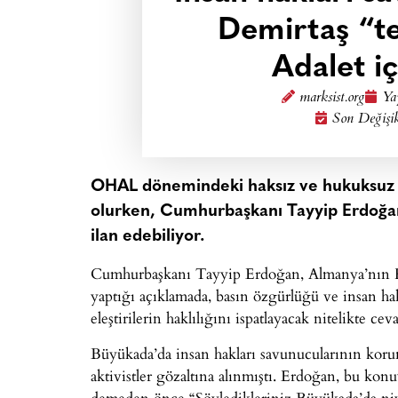
Demirtaş “ter
Adalet i
marksist.org
Ya
Son Değişi
OHAL dönemindeki haksız ve hukuksuz u
olurken, Cumhurbaşkanı Tayyip Erdoğan, 
ilan edebiliyor.
Cumhurbaşkanı Tayyip Erdoğan, Almanya’nın H
yaptığı açıklamada, basın özgürlüğü ve insan hak
eleştirilerin haklılığını ispatlayacak nitelikte cev
Büyükada’da insan hakları savunucularının korunm
aktivistler gözaltına alınmıştı. Erdoğan, bu konuy
demeden önce “Söyledikleriniz Büyükada’da ni