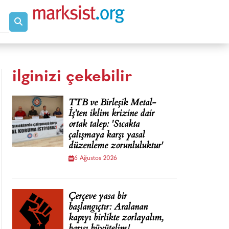
ilginizi çekebilir
TTB ve Birleşik Metal-
İş'ten iklim krizine dair
ortak talep: 'Sıcakta
çalışmaya karşı yasal
düzenleme zorunluluktur'
6 Ağustos 2026
Çerçeve yasa bir
başlangıçtır: Aralanan
kapıyı birlikte zorlayalım,