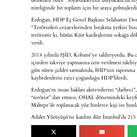
niteliğinde bir toplantı için bir araya gelmişlerd
Erdoğan, HDP Eş Genel Başkanı Selahattin Demirt
“Teröristleri cezaevlerinden bırakma yetkisi bizde
teröristtir ki, bütün Kürt kardeşlerimi sokağa dö
verdi.
2014 yılında IŞİD, Kobanê’ye saldırıyordu. B
içinden takviye yapmasına izin verilmesi talebi
gün süren şiddet sarmalında, İHD’nin raporuna g
kaybedenlerin ezici çoğunluğu HDP’lilerdi.
Erdoğan’ın insan hakları aktivistlerini “darbeci”
“terörist” ilan etmesi, OHAL dönemindeki keyf
Maltepe’de toplanacak yüz binlerce kişi ise bunla
Adalet Yürüyüşü’ne katılım dün İstanbul’da 215 b