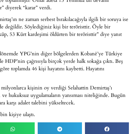
ir” diyerek “karar” verdi.
aş’ın ne zaman serbest bırakılacağıyla ilgili bir soruya ise
 değildir. Söylediğiniz kişi bir teröristtir. Öyle bir
küp, 53 Kürt kardeşimi öldürten bir teröristtir” diye yanıt
u dönemde YPG’nin diğer bölgelerden Kobanê’ye Türkiye
yle HDP’nin çağrısıyla birçok yerde halk sokağa çıktı. Beş
öre toplamda 46 kişi hayatını kaybetti. Hayatını
, milyonlarca kişinin oy verdiği Selahattin Demirtaş’ı
i ve hukuksuz uygulamaların yansıması niteliğinde. Bugün
ra karşı adalet talebini yükseltecek.
in kişiye ulaştı.