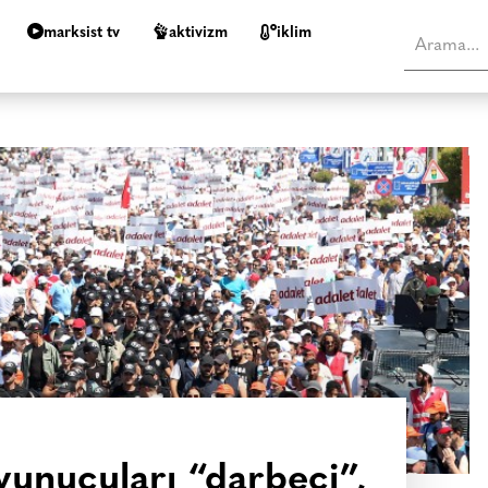
marksist tv
aktivizm
i̇klim
avunucuları “darbeci”,