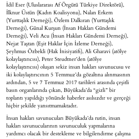
İdil Eser (Uluslararası Af Örgütü Türkiye Direktörü),
İlknur Üstün (Kadın Koalisyonu), Nalan Erkem
(Yurttaşlık Derneği), Özlem Dalkıran (Yurttaşlık
Derneği), Günal Kurşun (İnsan Hakları Gündemi
Derneği), Veli Acu (İnsan Hakları Gündemi Derneği),
Nejat Taştan (Eşit Haklar İçin İzleme Derneği),
Şeyhmus Özbekli (Hak İnisiyatifi), Ali Gharavi (atölye
kolaylaştırıcısı), Peter Steudtner’den (atölye
kolaylaştırıcısı) oluşan sekiz insan hakları savunucusu ve
iki kolaylaştırıcının 5 Temmuz’da gözaltına alınmasının
ardından, 5 ve 7 Temmuz 2017 tarihleri arasında çeşitli
basın organlarında çıkan, Büyükada’da “gizli” bir
toplantı yapıldığı yönünde haberler asılsızdır ve gerçeği
hiçbir şekilde yansıtmamaktadır.
İnsan hakları savunucuları Büyükada’da rutin, insan
hakları savunucularının savunuculuk yapmalarına
yardımcı olacak bir destekleme ve bilgilendirme çalışma