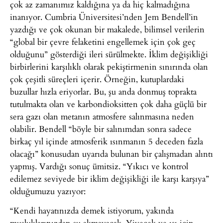
çok az zamanımız kaldığına ya da hiç kalmadığına
inanıyor. Cumbria Üniversitesi’nden Jem Bendell’in
yazdığı ve çok okunan bir makalede, bilimsel verilerin
“global bir çevre felaketini engellemek için çok geç
olduğunu” gösterdiği ileri sürülmekte. İklim değişikliği
birbirlerini karşılıklı olarak pekiştirmenin sınırında olan
çok çeşitli süreçleri içerir. Örneğin, kutuplardaki
buzullar hızla eriyorlar. Bu, şu anda donmuş toprakta
tutulmakta olan ve karbondioksitten çok daha güçlü bir
sera gazı olan metanın atmosfere salınmasına neden
olabilir. Bendell “böyle bir salınımdan sonra sadece
birkaç yıl içinde atmosferik ısınmanın 5 deceden fazla
olacağı” konusudan uyarıda bulunan bir çalışmadan alıntı
yapmış. Vardığı sonuç ümitsiz. “Yıkıcı ve kontrol
edilemez seviyede bir iklim değişikliği ile karşı karşıya”
olduğumuzu yazıyor:
“Kendi hayatınızda demek istiyorum, yakında
musluklarınızdan su akmayacak. Yiyecek ve ısı için