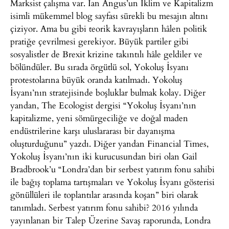
Marksist çalışma var. Ian Angus’un İklim ve Kapitalizm
isimli mükemmel blog sayfası sürekli bu mesajın altını
çiziyor. Ama bu gibi teorik kavrayışların hâlen politik
pratiğe çevrilmesi gerekiyor. Büyük partiler gibi
sosyalistler de Brexit krizine takıntılı hâle geldiler ve
bölündüler. Bu sırada örgütlü sol, Yokoluş İsyanı
protestolarına büyük oranda katılmadı. Yokoluş
İsyanı’nın stratejisinde boşluklar bulmak kolay. Diğer
yandan, The Ecologist dergisi “Yokoluş İsyanı’nın
kapitalizme, yeni sömürgeciliğe ve doğal maden
endüstrilerine karşı uluslararası bir dayanışma
oluşturduğunu” yazdı. Diğer yandan Financial Times,
Yokoluş İsyanı’nın iki kurucusundan biri olan Gail
Bradbrook’u “Londra’dan bir serbest yatırım fonu sahibi
ile bağış toplama tartışmaları ve Yokoluş İsyanı gösterisi
gönüllüleri ile toplantılar arasında koşan” biri olarak
tanımladı. Serbest yatırım fonu sahibi? 2016 yılında
yayınlanan bir Talep Üzerine Savaş raporunda, Londra