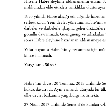
Hissene Habre aleyhine iddianamenin esasını 
mahkûmdan elde ettikleri tanıklıklar oluşturuyor
1990 yılında Habre alaşağı edildiğinde hapishan
serbest kaldı. Yeni devlet yönetimi, Habre’nin 
darbeler ve darbelerle işbaşına gelen diktatörle
gönüllü davranmadı. Guengueng ve arkadaşları 7
sonra Habre aleyhine hazırlanan iddianameye esas
Yıllar boyunca Habre’nin yargılanması için müc
kimse inanmadı.
Yargılama Süreci
Habre’nin davası 20 Temmuz 2015 tarihinde Sene
hukuk davası idi. Aynı zamanda dünyada bir ülke
ülke devlet başkanını yargıladığı ilk örnekti.
27 Nisan 2017 tarihinde Senegal’de kurulan Ol