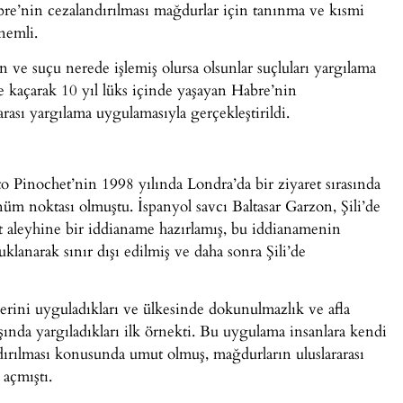
abre’nin cezalandırılması mağdurlar için tanınma ve kısmi
nemli.
n ve suçu nerede işlemiş olursa olsunlar suçluları yargılama
e kaçarak 10 yıl lüks içinde yaşayan Habre’nin
arası yargılama uygulamasıyla gerçekleştirildi.
o Pinochet’nin 1998 yılında Londra’da bir ziyaret sırasında
önüm noktası olmuştu. İspanyol savcı Baltasar Garzon, Şili’de
et aleyhine bir iddianame hazırlamış, bu iddianamenin
lanarak sınır dışı edilmiş ve daha sonra Şili’de
lerini uyguladıkları ve ülkesinde dokunulmazlık ve afla
şında yargıladıkları ilk örnekti. Bu uygulama insanlara kendi
ndırılması konusunda umut olmuş, mağdurların uluslararası
açmıştı.