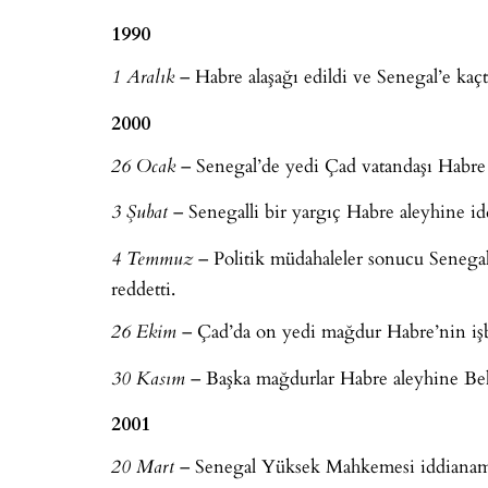
1990
– Habre alaşağı edildi ve Senegal’e kaçt
1 Aralık
2000
– Senegal’de yedi Çad vatandaşı Habre 
26 Ocak
– Senegalli bir yargıç Habre aleyhine idd
3 Şubat
– Politik müdahaleler sonucu Seneg
4 Temmuz
reddetti.
– Çad’da on yedi mağdur Habre’nin işb
26 Ekim
– Başka mağdurlar Habre aleyhine Belç
30 Kasım
2001
– Senegal Yüksek Mahkemesi iddianame
20 Mart