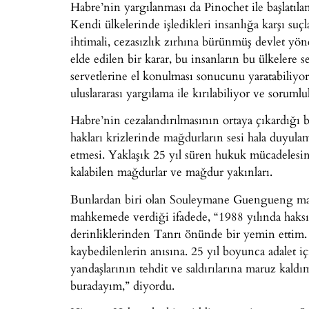
Habre’nin yargılanması da Pinochet ile başlatıla
Kendi ülkelerinde işledikleri insanlığa karşı suç
ihtimali, cezasızlık zırhına bürünmüş devlet yön
elde edilen bir karar, bu insanların bu ülkelere 
servetlerine el konulması sonucunu yaratabiliyor
uluslararası yargılama ile kırılabiliyor ve sorumlu
Habre’nin cezalandırılmasının ortaya çıkardığı b
hakları krizlerinde mağdurların sesi hala duyul
etmesi. Yaklaşık 25 yıl süren hukuk mücadelesin
kalabilen mağdurlar ve mağdur yakınları.
Bunlardan biri olan Souleymane Guengueng mağd
mahkemede verdiği ifadede, “1988 yılında haksı
derinliklerinden Tanrı önünde bir yemin ettim. Ş
kaybedilenlerin anısına. 25 yıl boyunca adalet i
yandaşlarının tehdit ve saldırılarına maruz ka
buradayım,” diyordu.