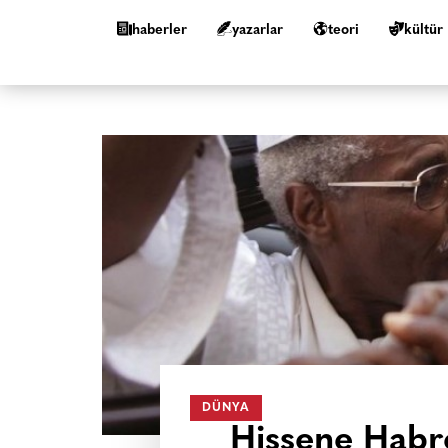
haberler
yazarlar
teori
kültür
DÜNYA
Hissene Habr