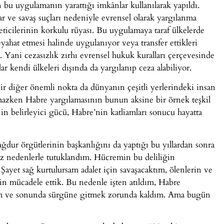
n bu uygulamanın yarattığı imkânlar kullanılarak yapıldı.
lar ve savaş suçları nedeniyle evrensel olarak yargılanma
eticilerinin korkulu rüyası. Bu uygulamaya taraf ülkelerde
seyahat etmesi halinde uygulanıyor veya transfer ettikleri
. Yani cezasızlık zırhı evrensel hukuk kuralları çerçevesinde
lar kendi ülkeleri dışında da yargılanıp ceza alabiliyor.
ir diğer önemli nokta da dünyanın çeşitli yerlerindeki insan
amazken Habre yargılamasının bunun aksine bir örnek teşkil
in belirleyici gücü, Habre’nin katliamları sonucu hayatta
ur örgütlerinin başkanlığını da yaptığı bu yıllardan sonra
z nedenlerle tutuklandım. Hücremin bu deliliğin
ayet sağ kurtulursam adalet için savaşacaktım, ölenlerin ve
çin mücadele ettik. Bu nedenle işten atıldım, Habre
ldım ve sonunda sürgüne gitmek zorunda kaldım. Ama bugün