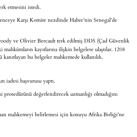
k etmesini istedi.
enceye Karşı Komite nezdinde Habre’nin Senegal’de
ody ve Olivier Bercault terk edilmiş DDS (Çad Güvenlik
mahkûmların kayıtlarına ilişkin belgelere ulaştılar. 1208
 kanıtlayan bu belgeler mahkemede kullanıldı.
n iadesi başvurusu yaptı.
i prosedürünü değerlendirecek uzmanlığı olmadığını
man mahkemeyi belirlemesi için konuyu Afrika Birliği’ne