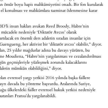
ından ömür boyu hapis mahkûmiyetini onadı. Bir fon kurularak
ne el konulması ve mahkûmlara tazminat ödenmesine karar
BD’li insan hakları avukatı Reed Broody, Habre’nin
 mücadele nedeniyle ‘Diktatör Avcısı’ olarak
rtılacak en önemli ders adaletin sıradan insanlar için
ngueng, her aktivist bir ‘diktatör avcısı’ olabilir,” diyor.
lan, 25 yıldır mağdurlar adına bu davayı yürüten, bu
line Moudiena, “Habre’nin yargılanması ve cezalandırılması
gün geçmişleriyle yüzleşmek zorunda kalacaklarını
daletin mümkün olabildiğini,” diyor.
olan evrensel yargı yetkisi 2016 yılında başka faillere
7 ayrı davada bu yönteme başvurdu. Aralarında Suriye,
u ülkelerdeki failler evrensel hukuk yetkisi nedeniyle
nları Fransa’da yargılanabildi.