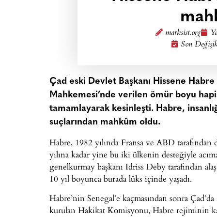
mahk
marksist.org
Ya
Son Değişik
Çad eski Devlet Başkanı Hissene Habre 
Mahkemesi’nde verilen ömür boyu hapis 
tamamlayarak kesinleşti. Habre, insanlı
suçlarından mahkûm oldu.
Habre, 1982 yılında Fransa ve ABD tarafından d
yılına kadar yine bu iki ülkenin desteğiyle acıma
genelkurmay başkanı Idriss Deby tarafından alaşa
10 yıl boyunca burada lüks içinde yaşadı.
Habre’nin Senegal’e kaçmasından sonra Çad’da Ha
kurulan Hakikat Komisyonu, Habre rejiminin katl