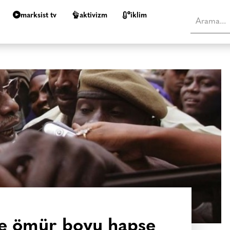
marksist tv
aktivizm
i̇klim
e ömür boyu hapse