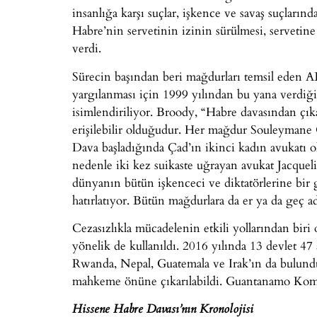
insanlığa karşı suçlar, işkence ve savaş suçlar
Habre’nin servetinin izinin sürülmesi, serveti
verdi.
Sürecin başından beri mağdurları temsil eden A
yargılanması için 1999 yılından bu yana verdiği
isimlendiriliyor. Broody, “Habre davasından çıka
erişilebilir olduğudur. Her mağdur Souleymane Gue
Dava başladığında Çad’ın ikinci kadın avukatı o
nedenle iki kez suikaste uğrayan avukat Jacque
dünyanın bütün işkenceci ve diktatörlerine bir 
hatırlatıyor. Bütün mağdurlara da er ya da geç a
Cezasızlıkla mücadelenin etkili yollarından biri 
yönelik de kullanıldı. 2016 yılında 13 devlet 4
Rwanda, Nepal, Guatemala ve Irak’ın da bulunduğ
mahkeme önüne çıkarılabildi. Guantanamo Komuta
Hissene Habre Davası’nın Kronolojisi