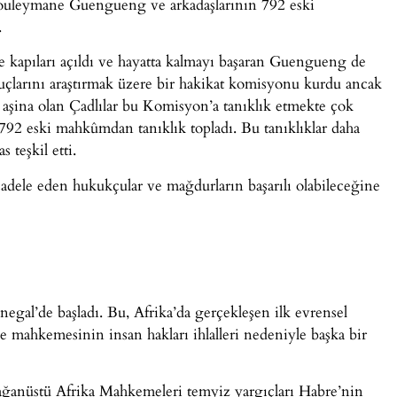
Souleymane Guengueng ve arkadaşlarının 792 eski
.
e kapıları açıldı ve hayatta kalmayı başaran Guengueng de
suçlarını araştırmak üzere bir hakikat komisyonu kurdu ancak
re aşina olan Çadlılar bu Komisyon’a tanıklık etmekte çok
92 eski mahkûmdan tanıklık topladı. Bu tanıklıklar daha
 teşkil etti.
adele eden hukukçular ve mağdurların başarılı olabileceğine
gal’de başladı. Bu, Afrika’da gerçekleşen ilk evrensel
 mahkemesinin insan hakları ihlalleri nedeniyle başka bir
ağanüstü Afrika Mahkemeleri temyiz yargıçları Habre’nin