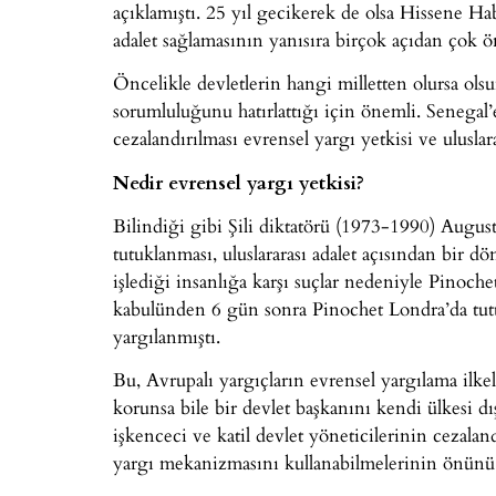
açıklamıştı. 25 yıl gecikerek de olsa Hissene H
adalet sağlamasının yanısıra birçok açıdan çok ö
Öncelikle devletlerin hangi milletten olursa olsu
sorumluluğunu hatırlattığı için önemli. Senegal’
cezalandırılması evrensel yargı yetkisi ve uluslar
Nedir evrensel yargı yetkisi?
Bilindiği gibi Şili diktatörü (1973-1990) August
tutuklanması, uluslararası adalet açısından bir d
işlediği insanlığa karşı suçlar nedeniyle Pinoch
kabulünden 6 gün sonra Pinochet Londra’da tutuk
yargılanmıştı.
Bu, Avrupalı yargıçların evrensel yargılama ilke
korunsa bile bir devlet başkanını kendi ülkesi dı
işkenceci ve katil devlet yöneticilerinin cezala
yargı mekanizmasını kullanabilmelerinin önünü 