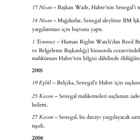
– Başkan Wade, Habre’nin Senegal’i ter
17 Nisan
– Mağdurlar, Senegal aleyhine BM İşk
18 Nisan
yargılanması için başvuru yaptı.
– Human Rights Watch’dan Reed Bro
1 Temmuz
ve Belgeleme Başkanlığı) binasında cezaevindeki 
mahkûmun Habre’nin bilgisi dâhilinde öldüğünü
2005
– Belçika, Senegal’e Habre için suçlunu
19 Eylül
– Senegal mahkemeleri suçlunun iades
25 Kasım
belirtti.
– Senegal, bu davayı yargılayacak uz
27 Kasım
taşıdı.
2006