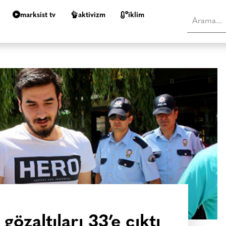
marksist tv
aktivizm
i̇klim
gözaltıları 33’e çıktı