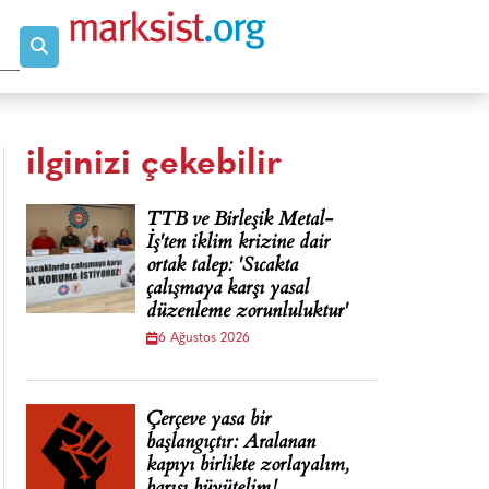
ilginizi çekebilir
TTB ve Birleşik Metal-
İş'ten iklim krizine dair
ortak talep: 'Sıcakta
çalışmaya karşı yasal
düzenleme zorunluluktur'
6 Ağustos 2026
Çerçeve yasa bir
başlangıçtır: Aralanan
kapıyı birlikte zorlayalım,