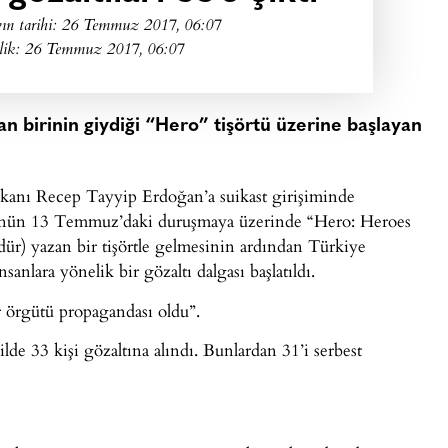
ın tarihi:
26 Temmuz 2017, 06:07
lik: 26 Temmuz 2017, 06:07
 birinin giydiği “Hero” tişörtü üzerine başlayan
kanı Recep Tayyip Erdoğan’a suikast girişiminde
ü’nün 13 Temmuz’daki duruşmaya üzerinde “Hero: Heroes
r) yazan bir tişörtle gelmesinin ardından Türkiye
anlara yönelik bir gözaltı dalgası başlatıldı.
ör örgütü propagandası oldu”.
lde 33 kişi gözaltına alındı. Bunlardan 31’i serbest