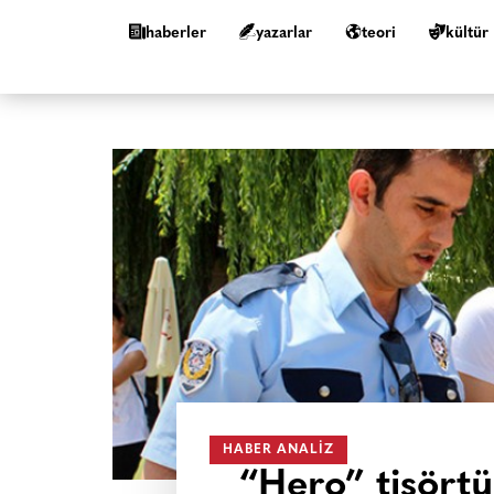
haberler
yazarlar
teori
kültür
HABER ANALIZ
“Hero” tişörtü 