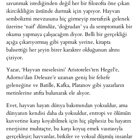
savunmak istediğinden değil her bir filozofta öne çıkan
ikircikliliğin üstünde durmak için yapıyor. Hayvan
sembolizmi mevzusuna hiç girmeyip metafizik gelenek
üzerine ‘naif’ dümdüz, ‘doğrudan’ ya da semptomatik bir
okuma yapmaya çalışacağım diyor. Belli bir gerçekliği
açığa çıkarıyormuş gibi yapmak yerine, kitapta
bahsettiği her şeyin birer karakter olduğunun altını
çiziyor.
Yazar, ‘Hayvan meselesini’ Aristoteles’ten Hegel’e,
Adorno’dan Deleuze’e uzanan geniş bir felsefe
geleneğine ve Batille, Kafka, Platanov gibi yazarların
metinlerine atıfta bulunarak ele alıyor.
Evet, hayvan hayatı dünya bakımından yoksuldur, ama
dünyanın kendisi daha da yoksuldur, entropi ve ölümün
kuvvetine karşı koyabilmek için hiç şüphesiz bu hayatın
enerjisine muhtaçtır, bu karşı koyuş emek vasıtasıyla
gerçekleşir; hayvanlar, bitkiler ve yoksul düşmüş insanlar