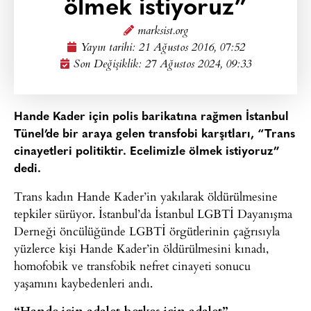
ölmek istiyoruz”
marksist.org
Yayın tarihi:
21 Ağustos 2016, 07:52
Son Değişiklik: 27 Ağustos 2024, 09:33
Hande Kader için polis barikatına rağmen İstanbul
Tünel’de bir araya gelen transfobi karşıtları, “Trans
cinayetleri politiktir. Ecelimizle ölmek istiyoruz”
dedi.
Trans kadın Hande Kader’in yakılarak öldürülmesine
tepkiler sürüyor. İstanbul’da İstanbul LGBTİ Dayanışma
Derneği öncülüğünde LGBTİ örgütlerinin çağrısıyla
yüzlerce kişi Hande Kader’in öldürülmesini kınadı,
homofobik ve transfobik nefret cinayeti sonucu
yaşamını kaybedenleri andı.
“Hande için adalet herkes için adalet”