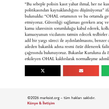
“Bu sebeple polisin kasıt yahut ihmal, her ne kus
politikasından kaynaklandığını düşünüyoruz” ifad
bulunuldu: “OHAL ortamının ve bu ortamda gerçe
etmiyoruz. Güvenliği sağlaması gereken araç ve k
kamu idaresinin sorumluluğu kabul ederek, kolluk
kamuoyunun vicdanını tatmin edecek tedbirler alm
adil bir yargı süreci ile aydınlatılmasını, benzer
aileden bakanlık adına resmi özür dilenerek faili
çağrısında bulunuyoruz. Bakanlar Kuruluna da öz
etkileyen OHAL kaldırılarak normalleşme adımlar
©2026 marksist.org – tüm hakları saklıdır.
Künye & İletişim