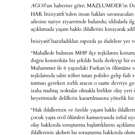
‘un haberine göre; MAZLUMDER’in Doğu
AGOS
HAK İnisiyatifi’nden insan hakları savunucuları
ailesine taziye ziyaretinde bulundu; iddialarla il
açıklamada yaşam hakkı ihlallerini kınayarak adi
İnisiyatif hazırladıkları raporda şu ifadelere yer v
“Mahallede bulunan MHP ilçe teşkilatını korumak
doğru kontrolsüz bir şekilde hızla ilerleyip bir 
Muhammet ile 6 yaşındaki Furkan’ın ölümüne se
teşkilatında sabit nöbet tutan polisler gelip faili
tutması gereken zırhlı aracın o saatte devriye gez
izaha muhtaç noktalar olmakla birlikte olay yeri
heyetimizde delillerin karartılmasına yönelik bir
“Hak ihlallerinin ve özelde yaşam hakkı ihlaller
çocuk yaşta sivil ölümleri kamuoyunda infial uya
olay hakkında soruşturma başlattıklarını açıkla
ihlallerinin akıbeti bu soruşturma hakkında olu