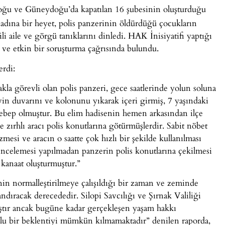
 ve Güneydoğu’da kapatılan 16 şubesinin oluşturduğu
 adına bir heyet, polis panzerinin öldürdüğü çocukların
gili aile ve görgü tanıklarını dinledi. HAK İnisiyatifi yaptığı
l ve etkin bir soruşturma çağrısında bulundu.
erdi:
la görevli olan polis panzeri, gece saatlerinde yolun soluna
evin duvarını ve kolonunu yıkarak içeri girmiş, 7 yaşındaki
bep olmuştur. Bu elim hadisenin hemen arkasından ilçe
 ve zırhlı aracı polis konutlarına götürmüşlerdir. Sabit nöbet
mesi ve aracın o saatte çok hızlı bir şekilde kullanılması
 incelemesi yapılmadan panzerin polis konutlarına çekilmesi
 kanaat oluşturmuştur.”
inin normalleştirilmeye çalışıldığı bir zaman ve zeminde
ndıracak derecededir. Silopi Savcılığı ve Şırnak Valiliği
mıştır ancak bugüne kadar gerçekleşen yaşam hakkı
mlu bir beklentiyi mümkün kılmamaktadır” denilen raporda,