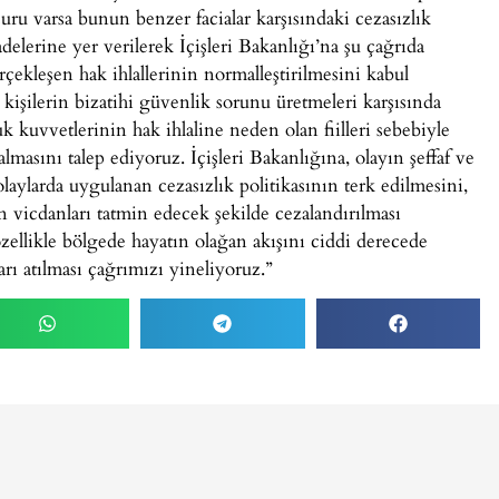
uru varsa bunun benzer facialar karşısındaki cezasızlık
elerine yer verilerek İçişleri Bakanlığı’na şu çağrıda
kleşen hak ihlallerinin normalleştirilmesini kabul
işilerin bizatihi güvenlik sorunu üretmeleri karşısında
 kuvvetlerinin hak ihlaline neden olan fiilleri sebebiyle
asını talep ediyoruz. İçişleri Bakanlığına, olayın şeffaf ve
 olaylarda uygulanan cezasızlık politikasının terk edilmesini,
n vicdanları tatmin edecek şekilde cezalandırılması
ellikle bölgede hayatın olağan akışını ciddi derecede
ı atılması çağrımızı yineliyoruz.”