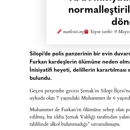
normalleştiril
dön
marksist.org
Yayın tarihi:
9 Mayıs
Silopi’de polis panzerinin bir evin duva
Furkan kardeşlerin ölümüne neden olma
İnisiyatifi heyeti, delillerin karartılmas
bulundu.
Geçen perşembe gecesi Şırnak’ın Silopi İlçesi’nd
uykuda olan 7 yaşındaki Muhammet ile 6 yaşınd
Muhammet ile Furkan’ın ölümüne sebep olan polis
edilmiş, bu iddia Şırnak Valiliği tarafından yal
tahlilinde alkol bulunmadığı” savunulmuştu.