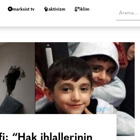
marksist tv
aktivizm
i̇klim
i: “Hak ihlallerinin