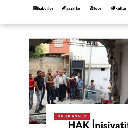
haberler
yazarlar
teori
kültür
HABER ANALIZ
HAK İnisiyatif