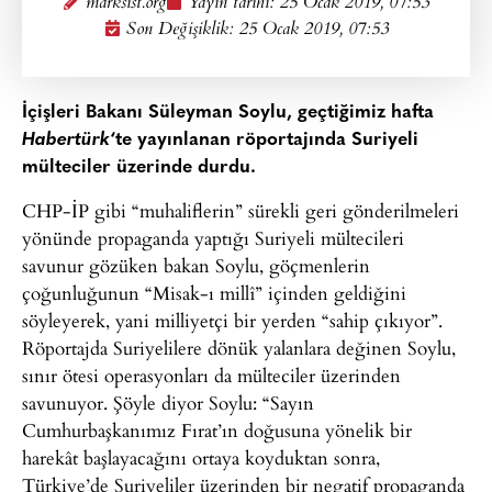
marksist.org
Yayın tarihi:
25 Ocak 2019, 07:53
Son Değişiklik: 25 Ocak 2019, 07:53
İçişleri Bakanı Süleyman Soylu, geçtiğimiz hafta
Habertürk
‘te yayınlanan röportajında Suriyeli
mülteciler üzerinde durdu.
CHP-İP gibi “muhaliflerin” sürekli geri gönderilmeleri
yönünde propaganda yaptığı Suriyeli mültecileri
savunur gözüken bakan Soylu, göçmenlerin
çoğunluğunun “Misak-ı millî” içinden geldiğini
söyleyerek, yani milliyetçi bir yerden “sahip çıkıyor”.
Röportajda Suriyelilere dönük yalanlara değinen Soylu,
sınır ötesi operasyonları da mülteciler üzerinden
savunuyor. Şöyle diyor Soylu: “Sayın
Cumhurbaşkanımız Fırat’ın doğusuna yönelik bir
harekât başlayacağını ortaya koyduktan sonra,
Türkiye’de Suriyeliler üzerinden bir negatif propaganda