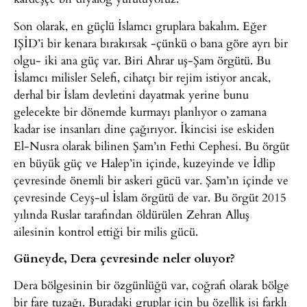
Son olarak, en güçlü İslamcı gruplara bakalım. Eğer
IŞİD’i bir kenara bırakırsak -çünkü o bana göre ayrı bir
olgu- iki ana güç var. Biri Ahrar uş-Şam örgütü. Bu
İslamcı milisler Selefi, cihatçı bir rejim istiyor ancak,
derhal bir İslam devletini dayatmak yerine bunu
gelecekte bir dönemde kurmayı planlıyor o zamana
kadar ise insanları dine çağırıyor. İkincisi ise eskiden
El-Nusra olarak bilinen Şam’ın Fethi Cephesi. Bu örgüt
en büyük güç ve Halep’in içinde, kuzeyinde ve İdlip
çevresinde önemli bir askeri gücü var. Şam’ın içinde ve
çevresinde Ceyş-ul İslam örgütü de var. Bu örgüt 2015
yılında Ruslar tarafından öldürülen Zehran Alluş
ailesinin kontrol ettiği bir milis gücü.
Güneyde, Dera çevresinde neler oluyor?
Dera bölgesinin bir özgünlüğü var, coğrafi olarak bölge
bir fare tuzağı. Buradaki gruplar için bu özellik isi farklı