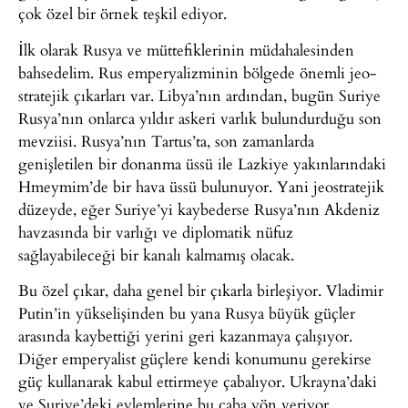
çok özel bir örnek teşkil ediyor.
İlk olarak Rusya ve müttefiklerinin müdahalesinden
bahsedelim. Rus emperyalizminin bölgede önemli jeo-
stratejik çıkarları var. Libya’nın ardından, bugün Suriye
Rusya’nın onlarca yıldır askeri varlık bulundurduğu son
mevziisi. Rusya’nın Tartus’ta, son zamanlarda
genişletilen bir donanma üssü ile Lazkiye yakınlarındaki
Hmeymim’de bir hava üssü bulunuyor. Yani jeostratejik
düzeyde, eğer Suriye’yi kaybederse Rusya’nın Akdeniz
havzasında bir varlığı ve diplomatik nüfuz
sağlayabileceği bir kanalı kalmamış olacak.
Bu özel çıkar, daha genel bir çıkarla birleşiyor. Vladimir
Putin’in yükselişinden bu yana Rusya büyük güçler
arasında kaybettiği yerini geri kazanmaya çalışıyor.
Diğer emperyalist güçlere kendi konumunu gerekirse
güç kullanarak kabul ettirmeye çabalıyor. Ukrayna’daki
ve Suriye’deki eylemlerine bu çaba yön veriyor.