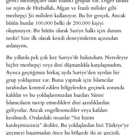
gerici mezhepçiler olan İslamcı gruplar var. Diğer tarafta
ise rejim de Hizbullah, Afgan ve İranlı milisler gibi
mezhepçi Şii milisleri kullanıyor. Bu bir gerçek. Ancak
bütün bunlar 100.000 belki de 200.000 kişiyi
oluşturuyor. Bir bütün olarak Suriye halkı için durum
nedir? Size ilk olarak kendi deneyimlerim açısından
anlatayım.
Bu yıllarda pek çok kez Suriye’de bulundum. Neredeyse
hiçbir mezhepçi veya dini düşmanlıkla karşılaşmadım.
Ayrıca geçtiğimiz birkaç ayda Suriye’den ayrılan bir
grup yoldaşımız var. Bunu yapmak için İslamcılar
tarafından kontrol edilen bölgelerden geçmek zorunda
kaldılar ve bu yoldaşlarımızdan bazıları Sünni
İslamcıların tasvip etmedikleri dini azınlıklardan
geliyorlar. Ancak engellenmediler veya kafaları
kesilmedi. Oralardaki insanlar “Siz bizim
kardeşimizsiniz” dediler. Bu yoldaşlardan biri Türkiye’ye
geçmeyi başarmadan önce bu bölgede iki ay geçirdi.