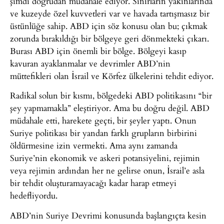
şimdi doğrudan müdahale ediyor. Sınırların yakınlarında
ve kuzeyde özel kuvvetleri var ve havada tartışmasız bir
üstünlüğe sahip. ABD için söz konusu olan bu; çıkmak
zorunda bırakıldığı bir bölgeye geri dönmekteki çıkarı.
Burası ABD için önemli bir bölge. Bölgeyi kasıp
kavuran ayaklanmalar ve devrimler ABD’nin
müttefikleri olan İsrail ve Körfez ülkelerini tehdit ediyor.
Radikal solun bir kısmı, bölgedeki ABD politikasını “bir
şey yapmamakla” eleştiriyor. Ama bu doğru değil. ABD
müdahale etti, harekete geçti, bir şeyler yaptı. Onun
Suriye politikası bir yandan farklı grupların birbirini
öldürmesine izin vermekti. Ama aynı zamanda
Suriye’nin ekonomik ve askeri potansiyelini, rejimin
veya rejimin ardından her ne gelirse onun, İsrail’e asla
bir tehdit oluşturamayacağı kadar harap etmeyi
hedefliyordu.
ABD’nin Suriye Devrimi konusunda başlangıçta kesin