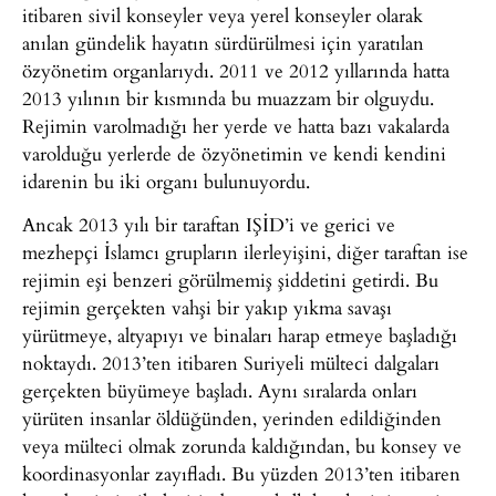
itibaren sivil konseyler veya yerel konseyler olarak
anılan gündelik hayatın sürdürülmesi için yaratılan
özyönetim organlarıydı. 2011 ve 2012 yıllarında hatta
2013 yılının bir kısmında bu muazzam bir olguydu.
Rejimin varolmadığı her yerde ve hatta bazı vakalarda
varolduğu yerlerde de özyönetimin ve kendi kendini
idarenin bu iki organı bulunuyordu.
Ancak 2013 yılı bir taraftan IŞİD’i ve gerici ve
mezhepçi İslamcı grupların ilerleyişini, diğer taraftan ise
rejimin eşi benzeri görülmemiş şiddetini getirdi. Bu
rejimin gerçekten vahşi bir yakıp yıkma savaşı
yürütmeye, altyapıyı ve binaları harap etmeye başladığı
noktaydı. 2013’ten itibaren Suriyeli mülteci dalgaları
gerçekten büyümeye başladı. Aynı sıralarda onları
yürüten insanlar öldüğünden, yerinden edildiğinden
veya mülteci olmak zorunda kaldığından, bu konsey ve
koordinasyonlar zayıfladı. Bu yüzden 2013’ten itibaren