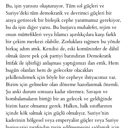
Bu, işin yarısını oluşturuyor. Tüm sol güçleri ve
Suriye’deki tüm demokratik ve devrimci güçleri bir
araya getirecek bir birleşik cephe yaratmamız gerekiyor,
bu da işin diğer yarısı. Bu burjuva muhalefet, rejim ve
onun müttefikleri veya İslamcı aşırılıkçılara karşı farklı
bir çekim merkezi olabilir. Zorluklara rağmen bu yönde
birkaç adım attık. Kendisi de, eski komünistler de dâhil
olmak üzere pek çok partiyi barındıran Demokratik
İttifak ile işbirliği anlaşması yaptığımızı ilan ettik. Hem
bugün olanları hem de gelecekte olacakları
şekillendirmek için böyle bir cepheye ihtiyacımız var.
Bizim için gelmekte olan döneme hazırlanmak önemli.
Şu anki durum sonsuza kadar süremez. Savaşın ve
bombalamaların bittiği bir an gelecek ve geldiğinde
bizim hazır olmamız gerek. Halkın, halk sınıflarının
içinde kök salmak için güçlü olmalıyız. Suriye’nin
kaderinin bölgesel veya emperyalist güçler veya Suriye
burjuvazisi tarafından tayin edilmemesini sağlamak için