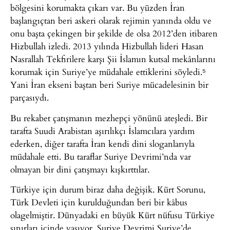
bölgesini korumakta çıkarı var. Bu yüzden İran
başlangıçtan beri askeri olarak rejimin yanında oldu ve
onu başta çekingen bir şekilde de olsa 2012’den itibaren
Hizbullah izledi. 2013 yılında Hizbullah lideri Hasan
Nasrallah Tekfirilere karşı Şii İslamın kutsal mekânlarını
korumak için Suriye’ye müdahale ettiklerini söyledi.⁵
Yani İran ekseni baştan beri Suriye mücadelesinin bir
parçasıydı.
Bu rekabet çatışmanın mezhepçi yönünü ateşledi. Bir
tarafta Suudi Arabistan aşırılıkçı İslamcılara yardım
ederken, diğer tarafta İran kendi dini sloganlarıyla
müdahale etti. Bu taraflar Suriye Devrimi’nda var
olmayan bir dini çatışmayı kışkırttılar.
Türkiye için durum biraz daha değişik. Kürt Sorunu,
Türk Devleti için kurulduğundan beri bir kâbus
olagelmiştir. Dünyadaki en büyük Kürt nüfusu Türkiye
sınırları içinde yaşıyor. Suriye Devrimi Suriye’de