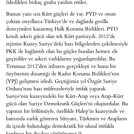
ödedikleri birkaç gruba yardım ettiler.
Bunun yanı sıra Kürt güçleri de var. PYD ve onun
çoktan onyıllarca Türkiye’de ve dağlarda gerilla
deneyimleri kazanmış Halk Koruma Birlikleri. PYD
kendi askeri gücü olan tek Kürt partisiydi. 2012’de
rejimin Kuzey Suriye’deki bazı bölgelerden çekilmesiyle
PKK ile bağlantılı olan bu güçler buraları hemen ele
geçirdiler ve askeri varlıklarını yoğunlaştırdılar. Bu
Temmuz 2012’den itibaren gerçekleşti ve bunu bir
özyönetim dinamiği ile Kadın Koruma Birlikleri’nin
(YPJ) gelişmesi izledi. Geçtiğimiz yıl Özgür Suriye
Ordusu’nun bazı müfrezeleriyle ittifak yaparak
Suriye’nin kuzeyindeki bir Kürt-Arap veya Arap-Kürt
gücü olan Suriye Demokratik Güçleri’ni oluşturdular. Bu
yapının bir bölümüyle, özellikle Halep’in kuzeyinde ve
batısında varlık gösteren Süryani, Türkmen ve Arapların
da içinde bulunduğu demokratik bir ulusal ittifakla
kardeşçe bir diyalog yürütüyoruz.¹⁵