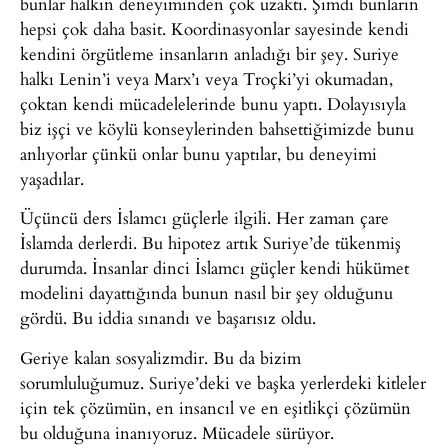
bunlar halkın deneyiminden çok uzaktı. Şimdi bunların
hepsi çok daha basit. Koordinasyonlar sayesinde kendi
kendini örgütleme insanların anladığı bir şey. Suriye
halkı Lenin’i veya Marx’ı veya Troçki’yi okumadan,
çoktan kendi mücadelelerinde bunu yaptı. Dolayısıyla
biz işçi ve köylü konseylerinden bahsettiğimizde bunu
anlıyorlar çünkü onlar bunu yaptılar, bu deneyimi
yaşadılar.
Üçüncü ders İslamcı güçlerle ilgili. Her zaman çare
İslamda derlerdi. Bu hipotez artık Suriye’de tükenmiş
durumda. İnsanlar dinci İslamcı güçler kendi hükümet
modelini dayattığında bunun nasıl bir şey olduğunu
gördü. Bu iddia sınandı ve başarısız oldu.
Geriye kalan sosyalizmdir. Bu da bizim
sorumluluğumuz. Suriye’deki ve başka yerlerdeki kitleler
için tek çözümün, en insancıl ve en eşitlikçi çözümün
bu olduğuna inanıyoruz. Mücadele sürüyor.