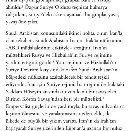
akıtıldı.² Özgür Suriye Ordusu teçhizat bulmaya
çalışırken, Suriye’deki askeri aşamada bu gruplar yavaş
yavaş öne çıktı.
Suudi Arabistan konusundaki ikinci nokta, onun İran’la
olan rekabeti. Suudi Arabistan İran’ın Irak’ta nüfuzunun
-ABD müdahalesinin etkisiyle- arttığını, İran’ın
müttefikleri Rusya ve Hizbullah’ın Suriye rejimine
yardım ettiğini gördü.³ Yani rejimin ve Hizbullah’ın
Suriye Devrimi karşısındaki zaferi Suudi Arabistan’ın
bölgedeki nüfuzunu azaltabilecek bir tehdit teşkil
ediyordu. İran için Suriye rejimi, İran rejimi ile Irak’taki
Saddam Hüseyin arasındaki uzun kanlı bir savaş olan
Birinci Körfez Savaşı’ndan beri bir müttefikti.⁴
Emperyalist güçlerin de yardımıyla, bu savaş milyonlarca
kişinin ölmesine ve yaralanmasına neden oldu, iki
ülkede de büyük bir yıkım yarattı. İran’ın da Irak’tan
başlayarak Suriye üzerinden Lübnan’a uzanan bir nüfuz