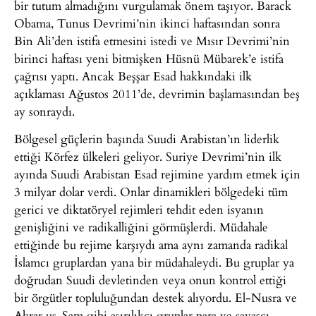
bir tutum almadığını vurgulamak önem taşıyor. Barack
Obama, Tunus Devrimi’nin ikinci haftasından sonra
Bin Ali’den istifa etmesini istedi ve Mısır Devrimi’nin
birinci haftası yeni bitmişken Hüsnü Mübarek’e istifa
çağrısı yaptı. Ancak Beşşar Esad hakkındaki ilk
açıklaması Ağustos 2011’de, devrimin başlamasından beş
ay sonraydı.
Bölgesel güçlerin başında Suudi Arabistan’ın liderlik
ettiği Körfez ülkeleri geliyor. Suriye Devrimi’nin ilk
ayında Suudi Arabistan Esad rejimine yardım etmek için
3 milyar dolar verdi. Onlar dinamikleri bölgedeki tüm
gerici ve diktatöryel rejimleri tehdit eden isyanın
genişliğini ve radikalliğini görmüşlerdi. Müdahale
ettiğinde bu rejime karşıydı ama aynı zamanda radikal
İslamcı gruplardan yana bir müdahaleydi. Bu gruplar ya
doğrudan Suudi devletinden veya onun kontrol ettiği
bir örgütler topluluğundan destek alıyordu. El-Nusra ve
Ahrar uş-Şam gibi aşırılıkçı gruplar para ve savaşçı