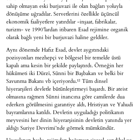
sahip olmayan eski burjuvazi ile olan bağları yoluyla
dönüşüme uğradılar. Servetlerini özellikle üçüncül
ekonomik faaliyetlere yatırdılar -inşaat, fabrikalar,
turizm- ve 1990’lardan itibaren Esad rejimine organik
olarak bağlı yeni bir burjuvazi haline geldiler.
Aynı dönemde Hafız Esad, devlet aygıtındaki
pozisyonları mezhepçi ve bölgesel bir temelde üstü
kapalı ama kesin bir şekilde paylaştırdı. Örneğin her
hükümeti iki Dürzî, Sünni bir Başbakan ve belki bir
Savunma Bakanı vb içeriyordu.¹² Tüm dinsel
hiyerarşileri devletle bütünleştirmeyi başardı. Bir ateist
olmasına rağmen Sünni inancına göre camilerde dua
ederken görülmesini garantiye aldı, Hristiyan ve Yahudi
bayramlarına katıldı. Devletin uyguladığı politikanın
meyvesini her dinin hiyerarşisinin devletin yanında yer
aldığı Suriye Devrimi’nde görmek mümkündür.
Uygulanan baskı, rejimden bağımsız siyasal, sendikal ve