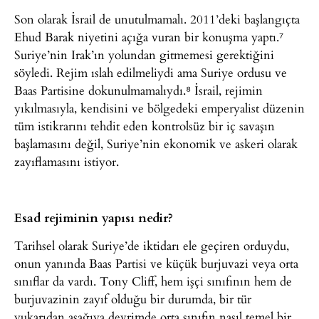
Son olarak İsrail de unutulmamalı. 2011’deki başlangıçta
Ehud Barak niyetini açığa vuran bir konuşma yaptı.⁷
Suriye’nin Irak’ın yolundan gitmemesi gerektiğini
söyledi. Rejim ıslah edilmeliydi ama Suriye ordusu ve
Baas Partisine dokunulmamalıydı.⁸ İsrail, rejimin
yıkılmasıyla, kendisini ve bölgedeki emperyalist düzenin
tüm istikrarını tehdit eden kontrolsüz bir iç savaşın
başlamasını değil, Suriye’nin ekonomik ve askeri olarak
zayıflamasını istiyor.
Esad rejiminin yapısı nedir?
Tarihsel olarak Suriye’de iktidarı ele geçiren orduydu,
onun yanında Baas Partisi ve küçük burjuvazi veya orta
sınıflar da vardı. Tony Cliff, hem işçi sınıfının hem de
burjuvazinin zayıf olduğu bir durumda, bir tür
yukarıdan aşağıya devrimde orta sınıfın nasıl temel bir