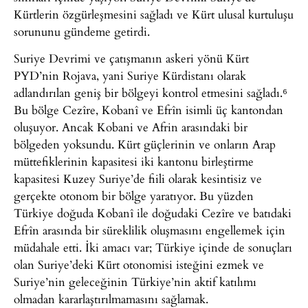
Kürtlerin özgürleşmesini sağladı ve Kürt ulusal kurtuluşu
sorununu gündeme getirdi.
Suriye Devrimi ve çatışmanın askeri yönü Kürt
PYD’nin Rojava, yani Suriye Kürdistanı olarak
adlandırılan geniş bir bölgeyi kontrol etmesini sağladı.⁶
Bu bölge Cezîre, Kobanî ve Efrîn isimli üç kantondan
oluşuyor. Ancak Kobani ve Afrin arasındaki bir
bölgeden yoksundu. Kürt güçlerinin ve onların Arap
müttefiklerinin kapasitesi iki kantonu birleştirme
kapasitesi Kuzey Suriye’de fiili olarak kesintisiz ve
gerçekte otonom bir bölge yaratıyor. Bu yüzden
Türkiye doğuda Kobanî ile doğudaki Cezîre ve batıdaki
Efrîn arasında bir süreklilik oluşmasını engellemek için
müdahale etti. İki amacı var; Türkiye içinde de sonuçları
olan Suriye’deki Kürt otonomisi isteğini ezmek ve
Suriye’nin geleceğinin Türkiye’nin aktif katılımı
olmadan kararlaştırılmamasını sağlamak.