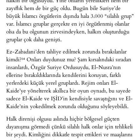
halkın bir olgusuydu. Yine onların yerellikleri hem bir
zayıflık hem de bir güç oldu. Bugün bile Suriye’de
büyük İslamcı örgütlerin dışında hala 3.000 “silahlı grup”
var. İslamcı gruplar gerçekte en iyi örgütlenmiş olanlar
olsa da bu olgunun zirvesindeyken, halkın oluşturduğu
gruplar çok daha genişti.
Ez-Zabadani’den tahliye edilmek zorunda bırakılanlar
kimdi?¹⁴ Onları duydunuz mu? Şam kırsalındaki sıradan
insanlardı, Özgür Suriye Ordusuydu, El-Nusra’nın
ellerine bırakıldıklarında kendilerini koruyan, farklı
yerlerdeki küçük yerel gruplardı. Rejim onları El-
Kaide’ye yönelterek akıllıca bir oyun oynadı, bu sayede
sadece El-Kaide ve IŞİD’in kendisiyle savaştığını ve El-
Kaide’nin yokedilmek zorunda olduğunu söyleyebildi.
Halk direnişi olgusu aslında hiçbir bölgesel güçten
dayanışma görmedi çünkü silahlı halk onlar için tehlikeli
bir şeydi. Kimliğini dikkatle tespit ettikleri ve maaşlarını