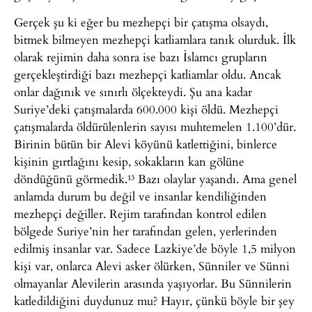
Gerçek şu ki eğer bu mezhepçi bir çatışma olsaydı,
bitmek bilmeyen mezhepçi katliamlara tanık olurduk. İlk
olarak rejimin daha sonra ise bazı İslamcı grupların
gerçekleştirdiği bazı mezhepçi katliamlar oldu. Ancak
onlar dağınık ve sınırlı ölçekteydi. Şu ana kadar
Suriye’deki çatışmalarda 600.000 kişi öldü. Mezhepçi
çatışmalarda öldürülenlerin sayısı muhtemelen 1.100’dür.
Birinin bütün bir Alevi köyünü katlettiğini, binlerce
kişinin gırtlağını kesip, sokakların kan gölüne
döndüğünü görmedik.¹³ Bazı olaylar yaşandı. Ama genel
anlamda durum bu değil ve insanlar kendiliğinden
mezhepçi değiller. Rejim tarafından kontrol edilen
bölgede Suriye’nin her tarafından gelen, yerlerinden
edilmiş insanlar var. Sadece Lazkiye’de böyle 1,5 milyon
kişi var, onlarca Alevi asker ölürken, Sünniler ve Sünni
olmayanlar Alevilerin arasında yaşıyorlar. Bu Sünnilerin
katledildiğini duydunuz mu? Hayır, çünkü böyle bir şey