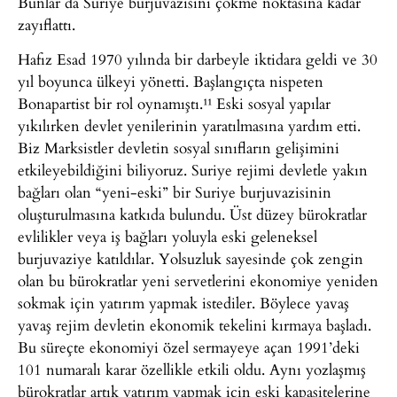
Bunlar da Suriye burjuvazisini çökme noktasına kadar
zayıflattı.
Hafız Esad 1970 yılında bir darbeyle iktidara geldi ve 30
yıl boyunca ülkeyi yönetti. Başlangıçta nispeten
Bonapartist bir rol oynamıştı.¹¹ Eski sosyal yapılar
yıkılırken devlet yenilerinin yaratılmasına yardım etti.
Biz Marksistler devletin sosyal sınıfların gelişimini
etkileyebildiğini biliyoruz. Suriye rejimi devletle yakın
bağları olan “yeni-eski” bir Suriye burjuvazisinin
oluşturulmasına katkıda bulundu. Üst düzey bürokratlar
evlilikler veya iş bağları yoluyla eski geleneksel
burjuvaziye katıldılar. Yolsuzluk sayesinde çok zengin
olan bu bürokratlar yeni servetlerini ekonomiye yeniden
sokmak için yatırım yapmak istediler. Böylece yavaş
yavaş rejim devletin ekonomik tekelini kırmaya başladı.
Bu süreçte ekonomiyi özel sermayeye açan 1991’deki
101 numaralı karar özellikle etkili oldu. Aynı yozlaşmış
bürokratlar artık yatırım yapmak için eski kapasitelerine