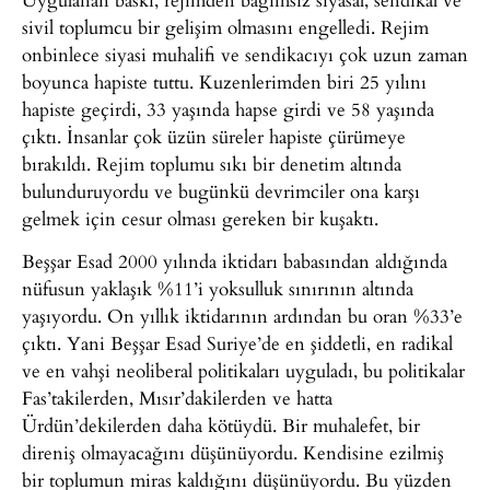
sivil toplumcu bir gelişim olmasını engelledi. Rejim
onbinlece siyasi muhalifi ve sendikacıyı çok uzun zaman
boyunca hapiste tuttu. Kuzenlerimden biri 25 yılını
hapiste geçirdi, 33 yaşında hapse girdi ve 58 yaşında
çıktı. İnsanlar çok üzün süreler hapiste çürümeye
bırakıldı. Rejim toplumu sıkı bir denetim altında
bulunduruyordu ve bugünkü devrimciler ona karşı
gelmek için cesur olması gereken bir kuşaktı.
Beşşar Esad 2000 yılında iktidarı babasından aldığında
nüfusun yaklaşık %11’i yoksulluk sınırının altında
yaşıyordu. On yıllık iktidarının ardından bu oran %33’e
çıktı. Yani Beşşar Esad Suriye’de en şiddetli, en radikal
ve en vahşi neoliberal politikaları uyguladı, bu politikalar
Fas’takilerden, Mısır’dakilerden ve hatta
Ürdün’dekilerden daha kötüydü. Bir muhalefet, bir
direniş olmayacağını düşünüyordu. Kendisine ezilmiş
bir toplumun miras kaldığını düşünüyordu. Bu yüzden