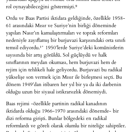
rol oynayabileceğini göstermişti.⁹
Ordu ve Baas Partisi iktidara geldiğinde, özellikle 1958-
61 arasındaki Mısır ve Suriye’nin birliği döneminde
yapılan Nasır’ın kamulaştırmaları ve toprak reformları
nedeniyle zayıflamış bir burjuvazi karşısındaki orta sınıfı
temsil ediyordu.¹° 1950’lerde Suriye’deki komünistlerin
sayısında bir artış görüldü. Sol güçlüydü ve halk
sınıflarının meydan okuması, hem burjuvazi hem de
rejim için tehlikeli hale geliyordu. Burjuvazi bu radikal
yükselişe son vermek için Mısır ile birleşmesi seçti. Bu
dönem 1949’dan itibaren her yıl bir ya da iki darbenin
olduğu uzun bir siyasal istikrarsızlık dönemiydi.
Baas rejimi -özellikle partinin radikal kanadının
iktidarda olduğu 1966-1970 arasındaki dönemde- bir
dizi reforma girişti. Bunlar bölgedeki en radikal
reformlardı ve göreli olarak olumlu bir niteliğe sahiptiler.