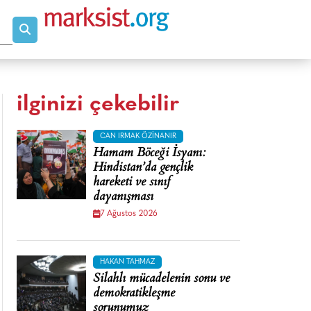
ilginizi çekebilir
CAN IRMAK ÖZINANIR
Hamam Böceği İsyanı:
Hindistan’da gençlik
hareketi ve sınıf
dayanışması
7 Ağustos 2026
HAKAN TAHMAZ
Silahlı mücadelenin sonu ve
demokratikleşme
sorunumuz