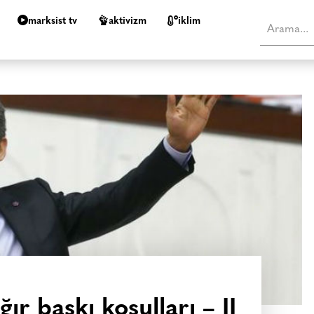
marksist tv
aktivizm
i̇klim
ır baskı koşulları – II