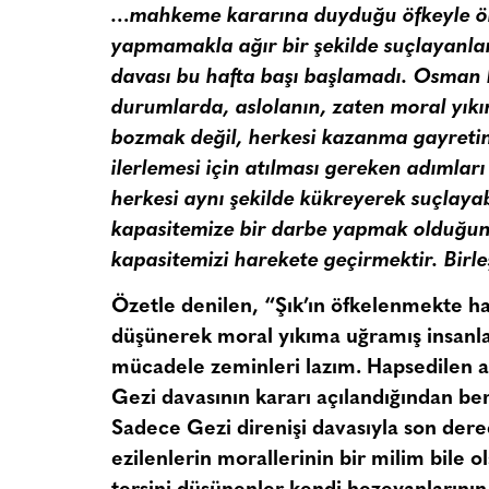
…mahkeme kararına duyduğu öfkeyle ön
yapmamakla ağır bir şekilde suçlayanla
davası bu hafta başı başlamadı. Osman 
durumlarda, aslolanın, zaten moral yıkı
bozmak değil, herkesi kazanma gayreti
ilerlemesi için atılması gereken adımlar
herkesi aynı şekilde kükreyerek suçlaya
kapasitemize bir darbe yapmak olduğu
kapasitemizi harekete geçirmektir. Birleş
Özetle denilen, “Şık’ın öfkelenmekte hak
düşünerek moral yıkıma uğramış insanlar
mücadele zeminleri lazım. Hapsedilen a
Gezi davasının kararı açılandığından ber
Sadece Gezi direnişi davasıyla son dere
ezilenlerin morallerinin bir milim bile ol