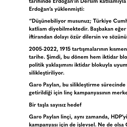
tarihinde Erdoğan’ın Dersim katliamıyla i
Erdoğan’a yüklenmişti:
“Düşünebiliyor musunuz; Türkiye Cumhur
katliam diyebilmektedir. Başbakan eğer
iftirandan dolayı özür dilersin ve sözünü 
2005-2022, 1915 tartışmalarının kısmen 
tarihe. Şimdi, bu dönem hem iktidar b
politik yaklaşımını iktidar blokuyla uyu
silikleştiriliyor.
Garo Paylan, bu silikleştirme sürecinde 
getirildiği için linç kampanyasının merk
Bir taşla sayısız hedef
Garo Paylan linçi, aynı zamanda, HDP’y
kampanyası için de işlevsel. Ne de olsa