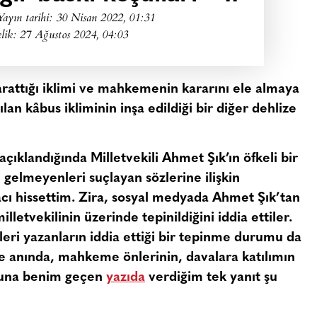
Yayın tarihi:
30 Nisan 2022, 01:31
lik: 27 Ağustos 2024, 04:03
arattığı iklimi ve mahkemenin kararını ele almaya
lan kâbus ikliminin inşa edildiği bir diğer dehlize
klandığında Milletvekili Ahmet Şık’ın öfkeli bir
elmeyenleri suçlayan sözlerine ilişkin
acı hissettim. Zira, sosyal medyada Ahmet Şık’tan
lletvekilinin üzerinde tepinildiğini iddia ettiler.
leri yazanların iddia ettiği bir tepinme durumu da
fke anında, mahkeme önlerinin, davalara katılımın
 Buna benim geçen
yazıda
verdiğim tek yanıt şu