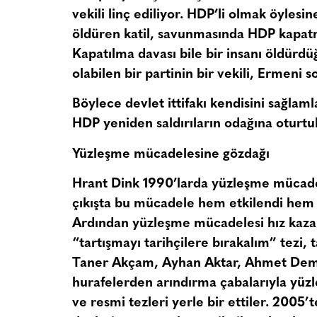
vekili linç ediliyor. HDP’li olmak öylesin
öldüren katil, savunmasında HDP kapatma
Kapatılma davası bile bir insanı öldürd
olabilen bir partinin bir vekili, Ermeni
Böylece devlet ittifakı kendisini sağlaml
HDP yeniden saldırıların odağına oturtu
Yüzleşme mücadelesine gözdağı
Hrant Dink 1990’larda yüzleşme mücadele
çıkışta bu mücadele hem etkilendi hem 
Ardından yüzleşme mücadelesi hız kazandı
“tartışmayı tarihçilere bırakalım” tezi, 
Taner Akçam, Ayhan Aktar, Ahmet Demir
hurafelerden arındırma çabalarıyla yüzl
ve resmi tezleri yerle bir ettiler. 200