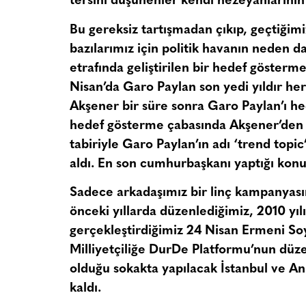
tersini düşünenler kendi hezeyanlarının 
Bu gereksiz tartışmadan çıkıp, geçtiğimi
bazılarımız için politik havanın neden da
etrafında geliştirilen bir hedef gösterm
Nisan’da Garo Paylan son yedi yıldır he
Akşener bir süre sonra Garo Paylan’ı h
hedef gösterme çabasında Akşener’den g
tabiriyle Garo Paylan’ın adı ‘trend topic
aldı. En son cumhurbaşkanı yaptığı kon
Sadece arkadaşımız bir linç kampanyası
önceki yıllarda düzenlediğimiz, 2010 yıl
gerçekleştirdiğimiz 24 Nisan Ermeni Soy
Milliyetçiliğe DurDe Platformu’nun düze
olduğu sokakta yapılacak İstanbul ve A
kaldı.