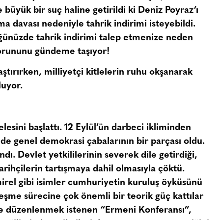
e büyük bir suç haline getirildi ki Deniz Poyraz’ı
 davası nedeniyle tahrik indirimi isteyebildi.
üğünüzde tahrik indirimi talep etmenize neden
 sorununu gündeme taşıyor!
aştırırken, milliyetçi kitlelerin ruhu okşanarak
luyor.
sini başlattı. 12 Eylül’ün darbeci ikliminden
de genel demokrasi çabalarının bir parçası oldu.
. Devlet yetkililerinin severek dile getirdiği,
tarihçilerin tartışmaya dahil olmasıyla çöktü.
el gibi isimler cumhuriyetin kuruluş öyküsünü
eşme sürecine çok önemli bir teorik güç kattılar
5’te düzenlenmek istenen “Ermeni Konferansı”,