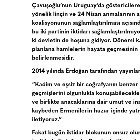
Çavuşoğlu’nun Uruguay’da göstericilere 
yönelik linçin ve 24 Nisan anmalarının
koalisyonunun sağlamlaştırılması açısı
bu iki partinin iktidarı sağlamlaştırılm
ki devletin de hoşuna gidiyor. Dönemi k
planlana hamlelerin hayata geçmesinin
belirlenmesidir.
2014 yılında Erdoğan tarafından yayınlan
“Kadim ve eşsiz bir coğrafyanın benzer 
geçmişlerini olgunlukla konuşabilecekler
ve birlikte anacaklarına dair umut ve ina
kaybeden Ermenilerin huzur içinde yatmal
iletiyoruz.”
Fakat bugün iktidar blokunun onsuz olun