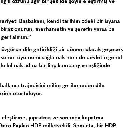
lgili özrünü ağır bir şekilde şöyle eleştirmiş ve
iyeti Başbakanı, kendi tarihimizdeki bir isyana
 biraz onurun, merhametin ve şerefin varsa bu
geri alırsın.”
özgürce dile getirildiği bir dönem olarak geçecek
lokunun uyumunu sağlamak hem de devletin genel
mlu kılmak adına bir linç kampanyası eşliğinde
halkının trajedisini milim gerilemeden dile
ezine oturtuluyor.
i eleştirme, yıpratma ve sonunda kapatma
 Garo Paylan HDP milletvekili. Sonuçta, bir HDP