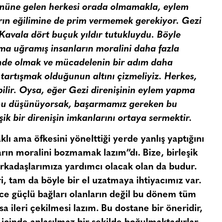
üne gelen herkesi orada olmamakla, eylem
rın eğilimine de prim vermemek gerekiyor. Gezi
Kavala dört buçuk yıldır tutukluydu. Böyle
ma uğramış insanların moralini daha fazla
nde olmak ve mücadelenin bir adım daha
ı tartışmak olduğunun altını çizmeliyiz. Herkes,
bilir. Oysa, eğer Gezi direnişinin eylem yapma
nu düşünüyorsak, başarmamız gereken bu
ik bir direnişin imkanlarını ortaya sermektir.
lı ama öfkesini yönelttiği yerde yanlış yaptığını
ın moralini bozmamak lazım”dı. Bize, birleşik
rkadaşlarımıza yardımcı olacak olan da budur.
i, tam da böyle bir el uzatmaya ihtiyacımız var.
ce güçlü bağları olanların değil bu dönem tüm
sa ileri çekilmesi lazım. Bu dostane bir öneridir,