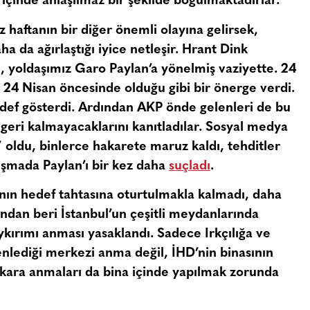
içinde anlaşılmaz bir şekilde boğulmaktadırlar.
z haftanın bir diğer önemli olayına gelirsek,
ha da ağırlaştığı iyice netleşir. Hrant Dink
e, yoldaşımız Garo Paylan’a yönelmiş vaziyette. 24
r 24 Nisan öncesinde olduğu gibi bir önerge verdi.
edef gösterdi. Ardından AKP önde gelenleri de bu
eri kalmayacaklarını kanıtladılar. Sosyal medya
’ oldu, binlerce hakarete maruz kaldı, tehditler
uşmada Paylan’ı bir kez daha
suçladı
.
nın hedef tahtasına oturtulmakla kalmadı, daha
ından beri İstanbul’un çeşitli meydanlarında
kırımı anması yasaklandı. Sadece Irkçılığa ve
nlediği merkezi anma değil, İHD’nin binasının
nkara anmaları da bina içinde yapılmak zorunda