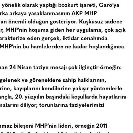
yönelik olarak yaptığı bozkurt işareti, Garo’ya
 arka arkaya yasaklanmasının AKP-MHP
ndan önemli olduğun gösteriyor. Kuşkusuz sadece
ıyor, MHP’nin hoşuma giden her uygulama, çok açık
arakterize eden gerçek, iktidar cenahında
 MHP’nin bu hamlelerden ne kadar hoşlandığınca
an 24 Nisan taziye mesajı çok ilginçtir örneğin:
gelenek ve göreneklere sahip halklarının,
ine, kayıplarını kendilerine yakışır yöntemlerle
nçla, 20. yüzyılın başındaki koşullarda hayatlarını
arını diliyor, torunlarına taziyelerimizi
maz bileşeni MHP’nin lideri, örneğin 2011