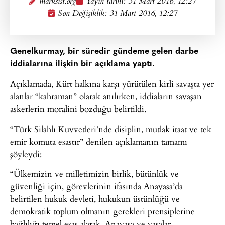
marksist.org
Yayın tarihi:
31 Mart 2016, 12:27
Son Değişiklik: 31 Mart 2016, 12:27
Genelkurmay, bir süredir gündeme gelen darbe
iddialarına ilişkin bir açıklama yaptı.
Açıklamada, Kürt halkına karşı yürütülen kirli savaşta yer
alanlar “kahraman” olarak anılırken, iddiaların savaşan
askerlerin moralini bozduğu belirtildi.
“Türk Silahlı Kuvvetleri’nde disiplin, mutlak itaat ve tek
emir komuta esastır” denilen açıklamanın tamamı
şöyleydi:
“Ülkemizin ve milletimizin birlik, bütünlük ve
güvenliği için, görevlerinin ifasında Anayasa’da
belirtilen hukuk devleti, hukukun üstünlüğü ve
demokratik toplum olmanın gerekleri prensiplerine
bağlılığı temel esas alarak, Anayasa ve yasalar