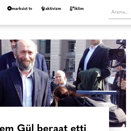
marksist tv
aktivizm
i̇klim
em Gül beraat etti