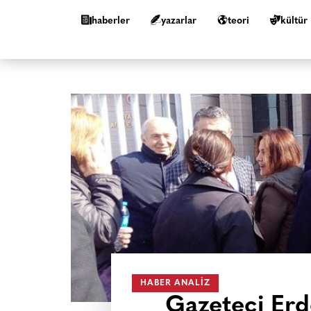
haberler
yazarlar
teori
kültür
HABER ANALIZ
Gazeteci Erd