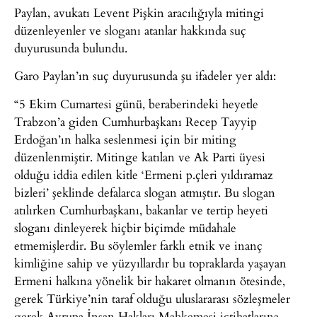
Paylan, avukatı Levent Pişkin aracılığıyla mitingi
düzenleyenler ve sloganı atanlar hakkında suç
duyurusunda bulundu.
Garo Paylan’ın suç duyurusunda şu ifadeler yer aldı:
“5 Ekim Cumartesi günü, beraberindeki heyetle
Trabzon’a giden Cumhurbaşkanı Recep Tayyip
Erdoğan’ın halka seslenmesi için bir miting
düzenlenmiştir. Mitinge katılan ve Ak Parti üyesi
olduğu iddia edilen kitle ‘Ermeni p.çleri yıldıramaz
bizleri’ şeklinde defalarca slogan atmıştır. Bu slogan
atılırken Cumhurbaşkanı, bakanlar ve tertip heyeti
sloganı dinleyerek hiçbir biçimde müdahale
etmemişlerdir. Bu söylemler farklı etnik ve inanç
kimliğine sahip ve yüzyıllardır bu topraklarda yaşayan
Ermeni halkına yönelik bir hakaret olmanın ötesinde,
gerek Türkiye’nin taraf olduğu uluslararası sözleşmeler
gerek Avrupa İnsan Hakları Mahkemesi içtihatlarına