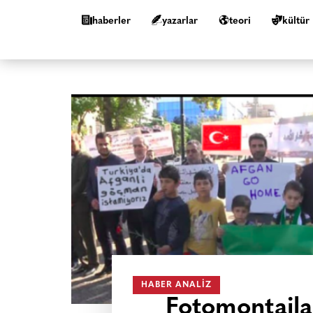
haberler
yazarlar
teori
kültür
HABER ANALIZ
Fotomontajla 