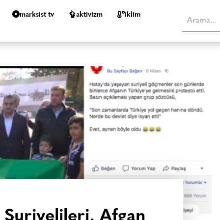
marksist tv
aktivizm
i̇klim
Suriyelileri, Afgan