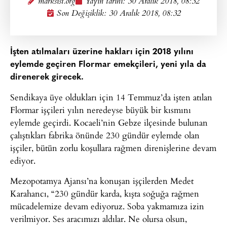
marksist.org
Yayın tarihi:
30 Aralık 2018, 08:32
Son Değişiklik: 30 Aralık 2018, 08:32
İşten atılmaları üzerine hakları için 2018 yılını
eylemde geçiren Flormar emekçileri, yeni yıla da
direnerek girecek.
Sendikaya üye oldukları için 14 Temmuz’da işten atılan
Flormar işçileri yılın neredeyse büyük bir kısmını
eylemde geçirdi. Kocaeli’nin Gebze ilçesinde bulunan
çalıştıkları fabrika önünde 230 gündür eylemde olan
işçiler, bütün zorlu koşullara rağmen direnişlerine devam
ediyor.
Mezopotamya Ajansı’na konuşan işçilerden Medet
Karahancı, “230 gündür karda, kışta soğuğa rağmen
mücadelemize devam ediyoruz. Soba yakmamıza izin
verilmiyor. Ses aracımızı aldılar. Ne olursa olsun,