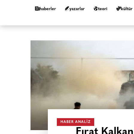
haberler
yazarlar
teori
kültür
HABER ANALIZ
Fırat Kalka