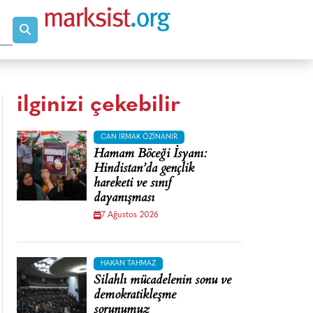
ilginizi çekebilir
CAN IRMAK ÖZINANIR
Hamam Böceği İsyanı:
Hindistan’da gençlik
hareketi ve sınıf
dayanışması
7 Ağustos 2026
HAKAN TAHMAZ
Silahlı mücadelenin sonu ve
demokratikleşme
sorunumuz