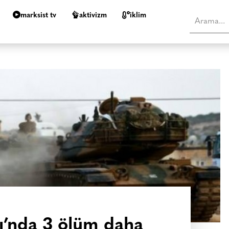
marksist tv
aktivizm
i̇klim
nı’nda 3 ölüm daha