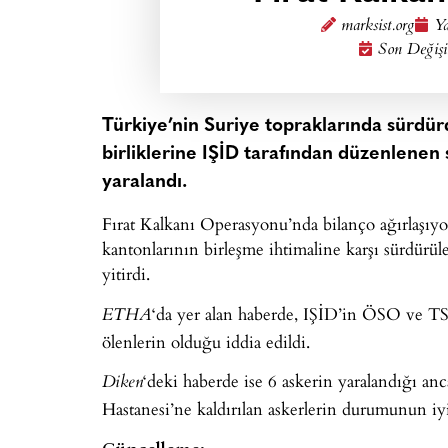
marksist.org
Ya
Son Değişi
Türkiye’nin Suriye topraklarında sürdü
birliklerine IŞİD tarafından düzenlenen s
yaralandı.
Fırat Kalkanı Operasyonu’nda bilanço ağırlaşıyo
kantonlarının birleşme ihtimaline karşı sürdürül
yitirdi.
‘da yer alan haberde, IŞİD’in ÖSO ve TSK 
ETHA
ölenlerin olduğu iddia edildi.
‘deki haberde ise 6 askerin yaralandığı anc
Diken
Hastanesi’ne kaldırılan askerlerin durumunun iyi
Güncelleme: