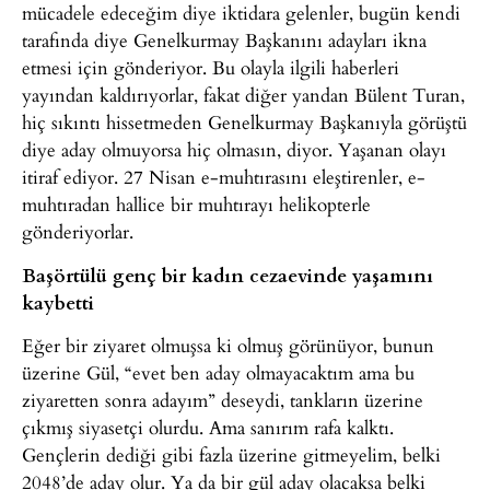
mücadele edeceğim diye iktidara gelenler, bugün kendi
tarafında diye Genelkurmay Başkanını adayları ikna
etmesi için gönderiyor. Bu olayla ilgili haberleri
yayından kaldırıyorlar, fakat diğer yandan Bülent Turan,
hiç sıkıntı hissetmeden Genelkurmay Başkanıyla görüştü
diye aday olmuyorsa hiç olmasın, diyor. Yaşanan olayı
itiraf ediyor. 27 Nisan e-muhtırasını eleştirenler, e-
muhtıradan hallice bir muhtırayı helikopterle
gönderiyorlar.
Başörtülü genç bir kadın cezaevinde yaşamını
kaybetti
Eğer bir ziyaret olmuşsa ki olmuş görünüyor, bunun
üzerine Gül, “evet ben aday olmayacaktım ama bu
ziyaretten sonra adayım” deseydi, tankların üzerine
çıkmış siyasetçi olurdu. Ama sanırım rafa kalktı.
Gençlerin dediği gibi fazla üzerine gitmeyelim, belki
2048’de aday olur. Ya da bir gül aday olacaksa belki