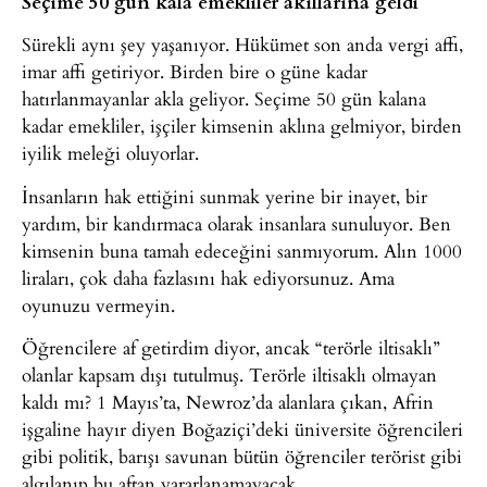
Seçime 50 gün kala emekliler akıllarına geldi
Sürekli aynı şey yaşanıyor. Hükümet son anda vergi affı,
imar affı getiriyor. Birden bire o güne kadar
hatırlanmayanlar akla geliyor. Seçime 50 gün kalana
kadar emekliler, işçiler kimsenin aklına gelmiyor, birden
iyilik meleği oluyorlar.
İnsanların hak ettiğini sunmak yerine bir inayet, bir
yardım, bir kandırmaca olarak insanlara sunuluyor. Ben
kimsenin buna tamah edeceğini sanmıyorum. Alın 1000
liraları, çok daha fazlasını hak ediyorsunuz. Ama
oyunuzu vermeyin.
Öğrencilere af getirdim diyor, ancak “terörle iltisaklı”
olanlar kapsam dışı tutulmuş. Terörle iltisaklı olmayan
kaldı mı? 1 Mayıs’ta, Newroz’da alanlara çıkan, Afrin
işgaline hayır diyen Boğaziçi’deki üniversite öğrencileri
gibi politik, barışı savunan bütün öğrenciler terörist gibi
algılanıp bu aftan yararlanamayacak.