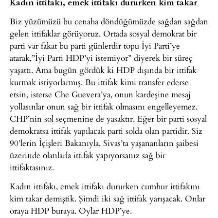
Kadın ittifakı, emek ittifakı dururken kim takar
Biz yüzümüzü bu cenaha döndüğümüzde sağdan sağdan
gelen ittifaklar görüyoruz. Ortada sosyal demokrat bir
parti var fakat bu parti günlerdir topu İyi Parti’ye
atarak,”İyi Parti HDP’yi istemiyor” diyerek bir süreç
yaşattı. Ama bugün gördük ki HDP dışında bir ittifak
kurmak istiyorlarmış. Bu ittifak kimi transfer ederse
etsin, isterse Che Guevera’ya, onun kardeşine mesaj
yollasınlar onun sağ bir ittifak olmasını engelleyemez.
CHP’nin sol seçmenine de yasaktır. Eğer bir parti sosyal
demokratsa ittifak yapılacak parti solda olan partidir. Siz
90’lerin İçişleri Bakanıyla, Sivas’ta yaşananların şaibesi
üzerinde olanlarla ittifak yapıyorsanız sağ bir
ittifaktasınız.
Kadın ittifakı, emek ittifakı dururken cumhur ittifakını
kim takar demiştik. Şimdi iki sağ ittifak yarışacak. Onlar
oraya HDP buraya. Oylar HDP’ye.