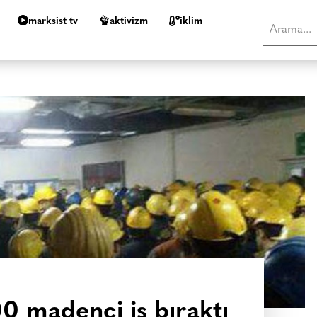
marksist tv
aktivizm
i̇klim
00 madenci iş bıraktı