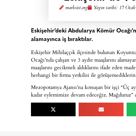
marksist.org
Yayın tarihi:
17 Ocak
Eskişehir’deki Abdularya Kömür Ocağı’n
alamayınca iş bıraktılar.
Eskişehir Mihilaççık ilçesinde bulunan Koyun
Ocağı’nda çalışan ve 3 aydır maaşlarını alamayan
maaşlarını gecikmeli aldıklarını ifade eden maden
herhangi bir firma yetkilisi ile görüşemediklerini
Mezopotamya Ajansı’na konuşan bir işçi “Üç ay
kadar eylemimize devam edeceğiz. Mağduruz” d