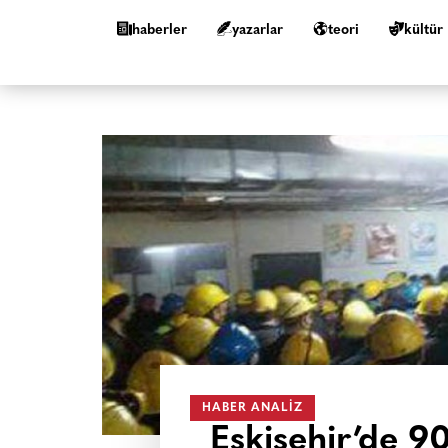
haberler
yazarlar
teori
kültür
HABER ANALIZ
Eskişehir’de 9