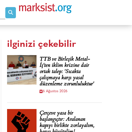
ilginizi çekebilir
TTB ve Birleşik Metal-
İş'ten iklim krizine dair
ortak talep: 'Sıcakta
çalışmaya karşı yasal
düzenleme zorunluluktur'
6 Ağustos 2026
Çerçeve yasa bir
başlangıçtır: Aralanan
kapıyı birlikte zorlayalım,