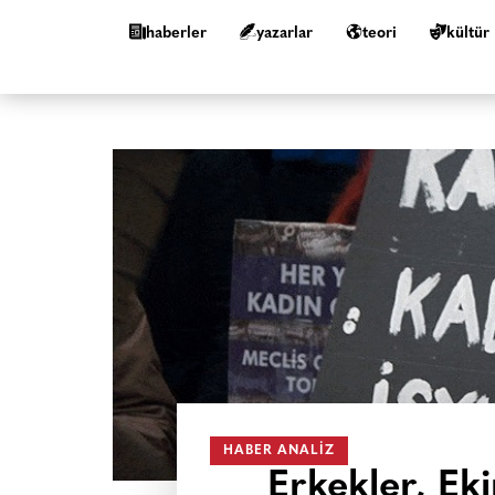
haberler
yazarlar
teori
kültür
HABER ANALIZ
Erkekler, Ek