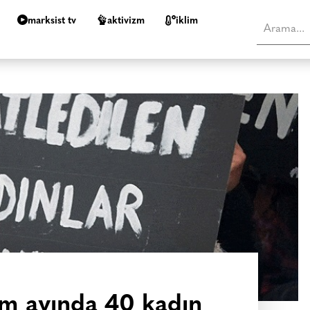
marksist tv
aktivizm
i̇klim
im ayında 40 kadın