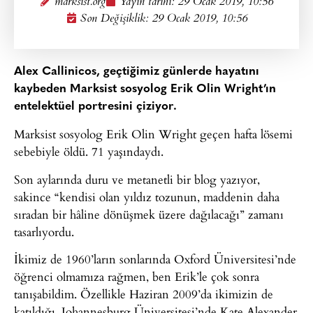
marksist.org
Yayın tarihi:
29 Ocak 2019, 10:56
Son Değişiklik: 29 Ocak 2019, 10:56
Alex Callinicos, geçtiğimiz günlerde hayatını
kaybeden Marksist sosyolog Erik Olin Wright’ın
entelektüel portresini çiziyor.
Marksist sosyolog Erik Olin Wright geçen hafta lösemi
sebebiyle öldü. 71 yaşındaydı.
Son aylarında duru ve metanetli bir blog yazıyor,
sakince “kendisi olan yıldız tozunun, maddenin daha
sıradan bir hâline dönüşmek üzere dağılacağı” zamanı
tasarlıyordu.
İkimiz de 1960’ların sonlarında Oxford Üniversitesi’nde
öğrenci olmamıza rağmen, ben Erik’le çok sonra
tanışabildim. Özellikle Haziran 2009’da ikimizin de
katıldığı, Johannesburg Üniversitesi’nde Kate Alexander