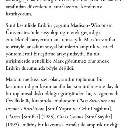
tarafından düzenlenen, sınıf üzerine konferansı
hatırlıyorum.
Sınıf kesinlikle Erik’in çoğunu Madison-Wisconsin
Üniversitesi’nde sosyoloji öğreterek geçirdiği
entelektüel kariyerinin ana temasıydı. Marx’ın sınıflar
teorisiyle, anaakım sosyal bilimlerin ampirik ve nicel
yöntemlerini birleştirme arayışındaydı. Bu tür
girişimlerde genellikle Marx görünmez olur ancak
Erik’in durumunda böyle değildi.
Marx’ın merkezi savı olan, sınıfın toplumun bir
kesiminin diğer kısmı tarafından sömürülmesine dayalı
bir toplumsal ilişki olduğu görüşünden hiç vazgeçmedi.
Özellikle üç kitabında -muhteşem
Class Structure and
[Sınıf Yapısı ve Gelir Dağılımı],
Income Distribituon
[Sınıflar] (1985),
[Sınıf Sayılır]
Classes
Class Counts
(1997)- müthiş bir kavramsal zarafet ile ampirik titizliği