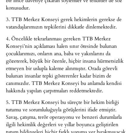
bir lince davetiye çıkaran söylemler ve tehditler de söz
konusudur.
3. TTB Merkez Konseyi gerek hekimlerin gerekse de
vatandaşlarımızın tepkilerini dikkatle dinlemektedir.
4. Öncelikle tekrarlanması gereken TTB Merkez
Konseyi’nin açıklaması halen sınır ötesinde bulunan
çocuklarımızı, onların ana, baba ve yakınlarını da
gözeterek, büyük bir özenle, hiçbir insana hürmetsizlik
etmeyen bir uslupla kaleme alınmıştır. Orada görevli
bulunan insanlar tepki gösterenler kadar bizim de
canımızdır. TTB Merkez Konseyi bu anlamda kendisi
hakkında yapılan çarpıtmaları reddetmektedir.
5. TTB Merkez Konseyi bu süreçte bir hekim birliği
tutumu ve sorumluluğuyla görüşlerini ifade etmiştir.
Savaş, çatışma, terör operasyonu ve benzeri durumlarla
ilgili hekimlik değerleri ve yıllar boyunca geliştirilen
tutum bildirgeleri hiçbir farklı yoruma yer bırakmayacak