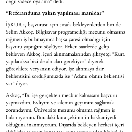
değil sadece oyalama” dedi.
“Referanduma yakın yapılması manidar”
İŞKUR iş başvurusu için sırada bekleyenlerden biri de
Selim Akkoç. Bilgisayar programcılığı mezunu olmasına
rağmen iş bulamayınca başka çaresi olmadığı için
başvuru yaptığını söylüyor. Erken saatlerde gelip
bekleyen Akkoç, içeri alınmamalarından şikayetçi “Kura
yapılacaksa bizi de almaları gerekiyor” diyerek
görevlilere veryansın ediyor. İşe alınmaya dair
beklentisini sorduğumuzda ise “Adamı olanın beklentisi
var” diyor.
Akkoç, “Bu işe gerçekten mecbur kalmasam başvuru
yapmazdım. Evliyim ve ailemin geçimini sağlamak
zorundayım. Üniversite mezunu olmama rağmen iş
bulamıyorum. Buradaki kura çekiminin hakkaniyetli
olduğuna inanmıyorum. Dışarıda bekleyen herkesi içeri
alabilirler salonun kapasitesi buna yeter neden bizleri de