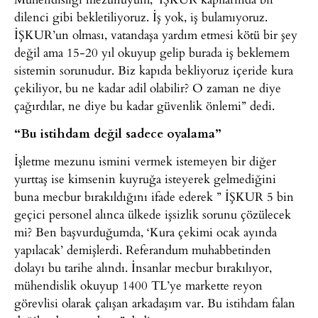
dilenci gibi bekletiliyoruz. İş yok, iş bulamıyoruz.
İŞKUR’un olması, vatandaşa yardım etmesi kötü bir şey
değil ama 15-20 yıl okuyup gelip burada iş beklemem
sistemin sorunudur. Biz kapıda bekliyoruz içeride kura
çekiliyor, bu ne kadar adil olabilir? O zaman ne diye
çağırdılar, ne diye bu kadar güvenlik önlemi” dedi.
“Bu istihdam değil sadece oyalama”
İşletme mezunu ismini vermek istemeyen bir diğer
yurttaş ise kimsenin kuyruğa isteyerek gelmediğini
buna mecbur bırakıldığını ifade ederek ” İŞKUR 5 bin
geçici personel alınca ülkede işsizlik sorunu çözülecek
mi? Ben başvurduğumda, ‘Kura çekimi ocak ayında
yapılacak’ demişlerdi. Referandum muhabbetinden
dolayı bu tarihe alındı. İnsanlar mecbur bırakılıyor,
mühendislik okuyup 1400 TL’ye markette reyon
görevlisi olarak çalışan arkadaşım var. Bu istihdam falan