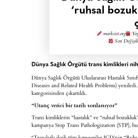
‘ruhsal bozuk
marksist.org
Yay
Son Değişik
Dünya Sağlık Örgütü trans kimlikleri ni
Dünya Sağlık Örgütü Uluslararası Hastalık Sınıfla
Diseases and Related Health Problems) yeniledi.
kategorisinden çıkartıldı.
“Utanç verici bir tarih sonlanıyor”
Trans kimliklerin “hastalık” ve “ruhsal bozukluk”
kampanya Stop Trans Pathologization (STP), bu 
“Translarla ilgili tüm kategoriler ICD’nin “Ruh