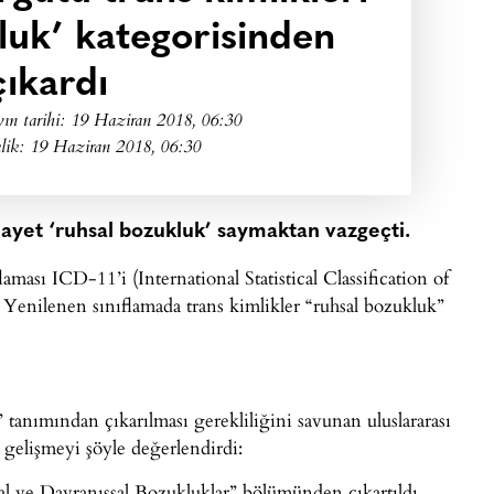
luk’ kategorisinden
çıkardı
ın tarihi:
19 Haziran 2018, 06:30
lik: 19 Haziran 2018, 06:30
hayet ‘ruhsal bozukluk’ saymaktan vazgeçti.
ması ICD-11’i (International Statistical Classification of
 Yenilenen sınıflamada trans kimlikler “ruhsal bozukluk”
 tanımından çıkarılması gerekliliğini savunan uluslararası
gelişmeyi şöyle değerlendirdi:
sal ve Davranışsal Bozukluklar” bölümünden çıkartıldı.