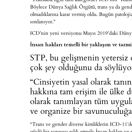
Böylece Dünya Sağlık Örgütü, trans ya da gender
olmadıklarına karar vermiş oldu. Bugün patolojiz
sonlanıyor.”
ICD’nin yeni versiyonu Mayıs 2019’daki Dünya 
İnsan hakları temelli bir yaklaşım ve tazm
STP, bu gelişmenin yetersiz
çok şey olduğunu da söylüyo
“Cinsiyetin yasal olarak tanı
hakkına tam erişim ile ülke dü
olarak tanımlayan tüm uygula
ve organize bir savunuculuğa
“Trans ve gender diverse kimliklerin ICD-11’de 
güçlü bir vurgusu eşlik etmeli: İnsan hakları v