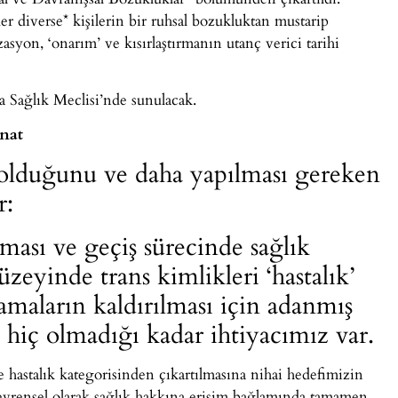
 diverse* kişilerin bir ruhsal bozukluktan mustarip
asyon, ‘onarım’ ve kısırlaştırmanın utanç verici tarihi
Sağlık Meclisi’nde sunulacak.
inat
 olduğunu ve daha yapılması gereken
r:
nması ve geçiş sürecinde sağlık
zeyinde trans kimlikleri ‘hastalık’
maların kaldırılması için adanmış
 hiç olmadığı kadar ihtiyacımız var.
hastalık kategorisinden çıkartılmasına nihai hedefimizin
e evrensel olarak sağlık hakkına erişim bağlamında tamamen