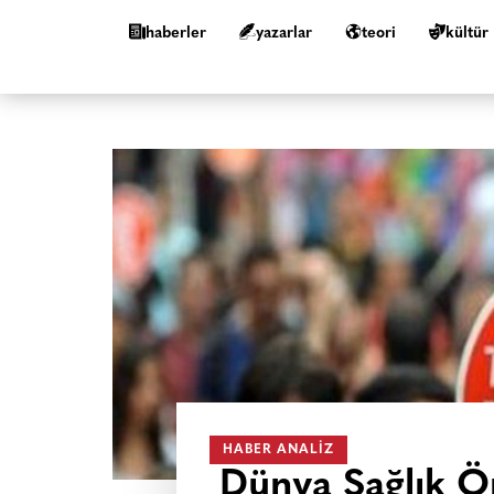
haberler
yazarlar
teori
kültür
HABER ANALIZ
Dünya Sağlık Ör