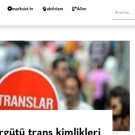
marksist tv
aktivizm
i̇klim
gütü trans kimlikleri