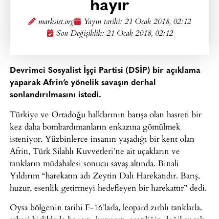
hayır
marksist.org
Yayın tarihi:
21 Ocak 2018, 02:12
Son Değişiklik: 21 Ocak 2018, 02:12
Devrimci Sosyalist İşçi Partisi (DSİP) bir açıklama
yaparak Afrin’e yönelik savaşın derhal
sonlandırılmasını istedi.
Türkiye ve Ortadoğu halklarının barışa olan hasreti bir
kez daha bombardımanların enkazına gömülmek
isteniyor. Yüzbinlerce insanın yaşadığı bir kent olan
Afrin, Türk Silahlı Kuvvetleri’ne ait uçakların ve
tankların müdahalesi sonucu savaş altında. Binali
Yıldırım “harekatın adı Zeytin Dalı Harekatıdır. Barış,
huzur, esenlik getirmeyi hedefleyen bir harekattır” dedi.
Oysa bölgenin tarihi F-16’larla, leopard zırhlı tanklarla,