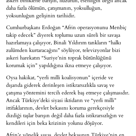
askeri birliklerle barışın, huzurun, esenliğin değil ancak
daha fazla ölümün, çatışmanın, yoksulluğun,
yoksunluğun gelişinin tarihidir.
Cumhurbaşkanı Erdoğan “Afrin operasyonunu Menbiç
takip edecek” diyerek toplumu uzun süreli bir savaşa
hazırlamaya çalışıyor, Binali Yıldırım tankların “halkı
zulümden kurtaracağını” söylüyor, televizyonlar bizi
askeri harekatın “Suriye’nin toprak bütünlüğünü
korumak için” yapıldığına ikna etmeye çalışıyor.
Oysa hakikat, “yerli milli koalisyonun” içeride ve
dışarıda giderek derinleşen istikrarsızlıkla savaş ve
çatışma yöntemini tercih ederek baş etmeye çalışmasıdır.
Ancak Türkiye’deki siyasi iktidarın ve “yerli milli”
ittifaklarının, devlet bekasını koruma gerekçesiyle
dizdiği taşlar barışın değil daha fazla istikrarsızlığın ve
kendileri için beka krizinin yolunu döşüyor.
Afrin’e yönelik savaş, devlet bekasının Türkiye’nin en