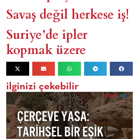
Savaş değil herkese iş!
Suriye’de ipler
kopmak üzere
ilginizi çekebilir