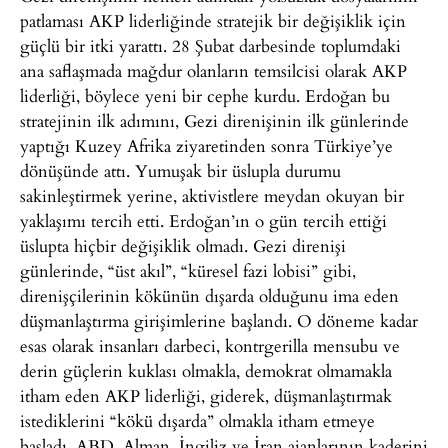
patlaması AKP liderliğinde stratejik bir değişiklik için
güçlü bir itki yarattı. 28 Şubat darbesinde toplumdaki
ana saflaşmada mağdur olanların temsilcisi olarak AKP
liderliği, böylece yeni bir cephe kurdu. Erdoğan bu
stratejinin ilk adımını, Gezi direnişinin ilk günlerinde
yaptığı Kuzey Afrika ziyaretinden sonra Türkiye’ye
dönüşünde attı. Yumuşak bir üslupla durumu
sakinleştirmek yerine, aktivistlere meydan okuyan bir
yaklaşımı tercih etti. Erdoğan’ın o gün tercih ettiği
üslupta hiçbir değişiklik olmadı. Gezi direnişi
günlerinde, “üst akıl”, “küresel fazi lobisi” gibi,
direnişçilerinin kökünün dışarda olduğunu ima eden
düşmanlaştırma girişimlerine başlandı. O döneme kadar
esas olarak insanları darbeci, kontrgerilla mensubu ve
derin güçlerin kuklası olmakla, demokrat olmamakla
itham eden AKP liderliği, giderek, düşmanlaştırmak
istediklerini “kökü dışarda” olmakla itham etmeye
başladı. ABD, Alman, İngiliz ve İran ajanlarının kaderini