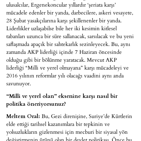
ulusalcılar, Ergenekoncular yıllardır ‘şeriata karşı’
mücadele edenler bir yanda, darbecilere, askeri vesayete,
28 Şubat yasakçılarına karşı şekillenenler bir yanda.
Liderlikler uzlaşabilse bile her iki kesimin kitlesel
tabanları uzunca bir süre sallanacak, sarsılacak ve bu yeni
saflaşmada apaçık bir sahtekarlık sezinleyecek. Bu, aynı
zamanda AKP liderliği içinde 7 Haziran öncesinde
olduğu gibi bir bölünme yaratacak. Mevcut AKP
liderliği “Milli ve yerel olmayana” karşı mücadeleyi ve
2016 yılının reformlar yılı olacağı vaadini aynı anda
savunuyor.
“Milli ve yerel olan” eksenine karşı nasıl bir
politika öneriyorsunuz?
Meltem Oral:
Bu, Gezi direnişine, Suriye’de Kürtlerin
elde ettiği tarihsel kazanımlara bir tepkinin ve
yolsuzlukların gizlenmesi için mecburi bir siyasal yön
değiştirmenin ürünü olan bir devlet politikası. Önce bu