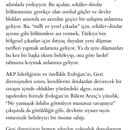
adımlarla yerleşiyor. Bu açıdan, seküler-dindar
bölünmesine gerekçe olan sınıfsal güçler ve devlet
blokları arasında en azından geçici bir uzlaşma anlamına
geliyor. Bu, “milli ve yerel çıkarlar” için, seküler-dindar
ayrımı gibi bölünmlere ara vermek, Türkiye’nin
bölgesel çıkarları için ihtiyaç duyulan yeni düşman
tarifleri yapmak anlamına geliyor. Ya da aynı düşmanları
bu kez bir başka eksen belirleyip, ona göre hedef
tahtasına koymak anlamına geliyor.
AKP liderliğinin ve özellikle Erdoğan’ın, Gezi
direnişinden sonra, kendilerini iktidardan devirecek bir
savaşın içinde oldukları yönündeki algısı, sızan
tapelerden birinde Erdoğan’ın Bülent Arınç’a yönelik,
“Ne yumuşak üslubu görmüyor musunuz savaştayız”
çıkışında da görüldüğü gibi, devletin siyaset tayin
etmesinde belirleyici bir öneme sahip.
Gezi direnişinin hemen adından yolsuzluk dosyalarının