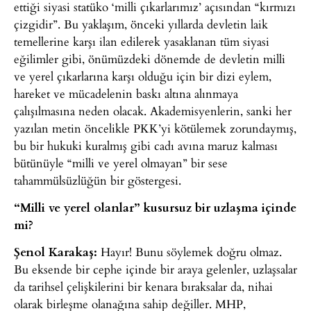
ettiği siyasi statüko ‘milli çıkarlarımız’ açısından “kırmızı
çizgidir”. Bu yaklaşım, önceki yıllarda devletin laik
temellerine karşı ilan edilerek yasaklanan tüm siyasi
eğilimler gibi, önümüzdeki dönemde de devletin milli
ve yerel çıkarlarına karşı olduğu için bir dizi eylem,
hareket ve mücadelenin baskı altına alınmaya
çalışılmasına neden olacak. Akademisyenlerin, sanki her
yazılan metin öncelikle PKK’yi kötülemek zorundaymış,
bu bir hukuki kuralmış gibi cadı avına maruz kalması
bütünüyle “milli ve yerel olmayan” bir sese
tahammülsüzlüğün bir göstergesi.
“Milli ve yerel olanlar” kusursuz bir uzlaşma içinde
mi?
Şenol Karakaş:
Hayır! Bunu söylemek doğru olmaz.
Bu eksende bir cephe içinde bir araya gelenler, uzlaşsalar
da tarihsel çelişkilerini bir kenara bıraksalar da, nihai
olarak birleşme olanağına sahip değiller. MHP,