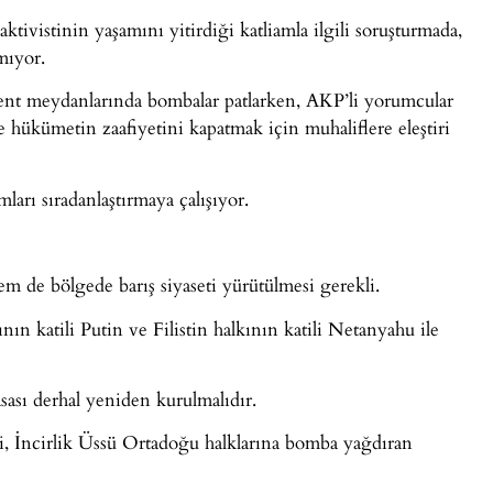
tivistinin yaşamını yitirdiği katliamla ilgili soruşturmada,
mıyor.
kent meydanlarında bombalar patlarken, AKP’li yorumcular
 hükümetin zaafiyetini kapatmak için muhaliflere eleştiri
rı sıradanlaştırmaya çalışıyor.
m de bölgede barış siyaseti yürütülmesi gerekli.
n katili Putin ve Filistin halkının katili Netanyahu ile
ası derhal yeniden kurulmalıdır.
eli, İncirlik Üssü Ortadoğu halklarına bomba yağdıran