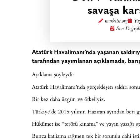
savaşa ka
marksist.org
Yay
Son Değişik
Atatürk Havalimanı’nda yaşanan saldırıyla
tarafından yayımlanan açıklamada, barış
Açıklama şöyleydi:
Atatürk Havalimanı’nda gerçekleşen saldırı sonuc
Bir kez daha üzgün ve öfkeliyiz.
Türkiye’de 2015 yılının Haziran ayından beri ger
Hükümet ise “terörü kınama” ve yayın yasağı ge
Bunca katliama rağmen tek bir sorumlu dahi isti