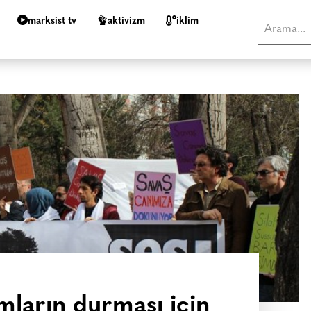
marksist tv
aktivizm
i̇klim
mların durması için