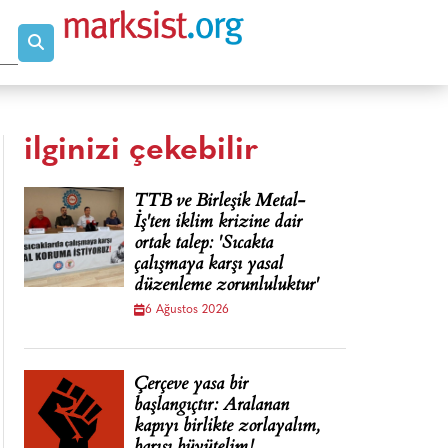
ilginizi çekebilir
TTB ve Birleşik Metal-
İş'ten iklim krizine dair
ortak talep: 'Sıcakta
çalışmaya karşı yasal
düzenleme zorunluluktur'
6 Ağustos 2026
Çerçeve yasa bir
başlangıçtır: Aralanan
kapıyı birlikte zorlayalım,