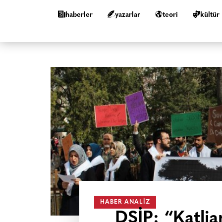
haberler
yazarlar
teori
kültür
HABER ANALIZ
DSİP: “Katlia