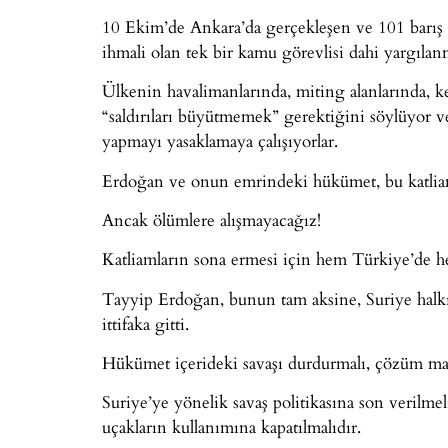
10 Ekim’de Ankara’da gerçekleşen ve 101 barış ak
ihmali olan tek bir kamu görevlisi dahi yargılan
Ülkenin havalimanlarında, miting alanlarında, 
“saldırıları büyütmemek” gerektiğini söylüyor ve
yapmayı yasaklamaya çalışıyorlar.
Erdoğan ve onun emrindeki hükümet, bu katliamla
Ancak ölümlere alışmayacağız!
Katliamların sona ermesi için hem Türkiye’de he
Tayyip Erdoğan, bunun tam aksine, Suriye halkını
ittifaka gitti.
Hükümet içerideki savaşı durdurmalı, çözüm mas
Suriye’ye yönelik savaş politikasına son verilm
uçakların kullanımına kapatılmalıdır.