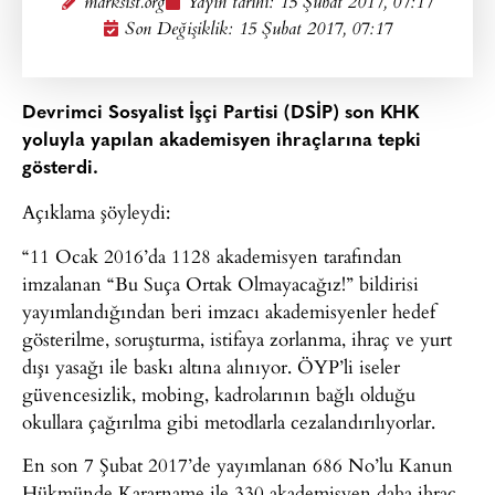
marksist.org
Yayın tarihi:
15 Şubat 2017, 07:17
Son Değişiklik: 15 Şubat 2017, 07:17
Devrimci Sosyalist İşçi Partisi (DSİP) son KHK
yoluyla yapılan akademisyen ihraçlarına tepki
gösterdi.
Açıklama şöyleydi:
“11 Ocak 2016’da 1128 akademisyen tarafından
imzalanan “Bu Suça Ortak Olmayacağız!” bildirisi
yayımlandığından beri imzacı akademisyenler hedef
gösterilme, soruşturma, istifaya zorlanma, ihraç ve yurt
dışı yasağı ile baskı altına alınıyor. ÖYP’li iseler
güvencesizlik, mobing, kadrolarının bağlı olduğu
okullara çağırılma gibi metodlarla cezalandırılıyorlar.
En son 7 Şubat 2017’de yayımlanan 686 No’lu Kanun
Hükmünde Kararname ile 330 akademisyen daha ihraç