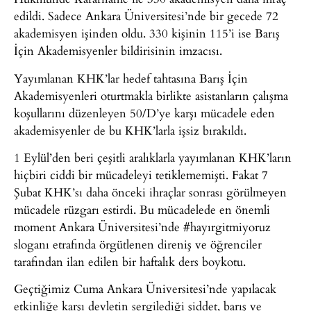
edildi. Sadece Ankara Üniversitesi’nde bir gecede 72
akademisyen işinden oldu. 330 kişinin 115’i ise Barış
İçin Akademisyenler bildirisinin imzacısı.
Yayımlanan KHK’lar hedef tahtasına Barış İçin
Akademisyenleri oturtmakla birlikte asistanların çalışma
koşullarını düzenleyen 50/D’ye karşı mücadele eden
akademisyenler de bu KHK’larla işsiz bırakıldı.
1 Eylül’den beri çeşitli aralıklarla yayımlanan KHK’ların
hiçbiri ciddi bir mücadeleyi tetiklememişti. Fakat 7
Şubat KHK’sı daha önceki ihraçlar sonrası görülmeyen
mücadele rüzgarı estirdi. Bu mücadelede en önemli
moment Ankara Üniversitesi’nde #hayırgitmiyoruz
sloganı etrafında örgütlenen direniş ve öğrenciler
tarafından ilan edilen bir haftalık ders boykotu.
Geçtiğimiz Cuma Ankara Üniversitesi’nde yapılacak
etkinliğe karşı devletin sergilediği şiddet, barış ve