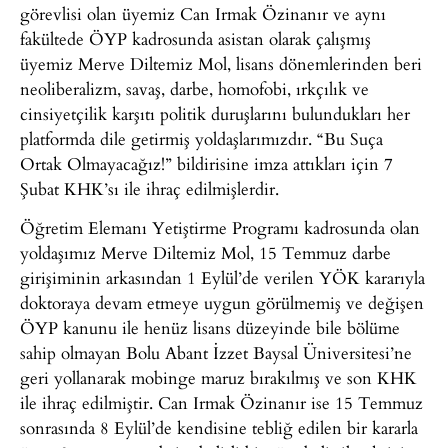
görevlisi olan üyemiz Can Irmak Özinanır ve aynı
fakültede ÖYP kadrosunda asistan olarak çalışmış
üyemiz Merve Diltemiz Mol, lisans dönemlerinden beri
neoliberalizm, savaş, darbe, homofobi, ırkçılık ve
cinsiyetçilik karşıtı politik duruşlarını bulundukları her
platformda dile getirmiş yoldaşlarımızdır. “Bu Suça
Ortak Olmayacağız!” bildirisine imza attıkları için 7
Şubat KHK’sı ile ihraç edilmişlerdir.
Öğretim Elemanı Yetiştirme Programı kadrosunda olan
yoldaşımız Merve Diltemiz Mol, 15 Temmuz darbe
girişiminin arkasından 1 Eylül’de verilen YÖK kararıyla
doktoraya devam etmeye uygun görülmemiş ve değişen
ÖYP kanunu ile henüz lisans düzeyinde bile bölüme
sahip olmayan Bolu Abant İzzet Baysal Üniversitesi’ne
geri yollanarak mobinge maruz bırakılmış ve son KHK
ile ihraç edilmiştir. Can Irmak Özinanır ise 15 Temmuz
sonrasında 8 Eylül’de kendisine tebliğ edilen bir kararla