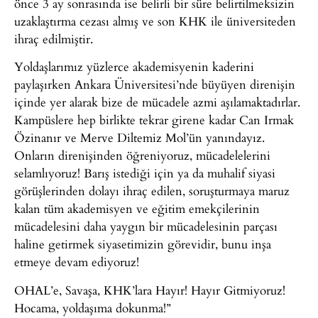
önce 3 ay sonrasında ise belirli bir süre belirtilmeksizin
uzaklaştırma cezası almış ve son KHK ile üniversiteden
ihraç edilmiştir.
Yoldaşlarımız yüzlerce akademisyenin kaderini
paylaşırken Ankara Üniversitesi’nde büyüyen direnişin
içinde yer alarak bize de mücadele azmi aşılamaktadırlar.
Kampüslere hep birlikte tekrar girene kadar Can Irmak
Özinanır ve Merve Diltemiz Mol’ün yanındayız.
Onların direnişinden öğreniyoruz, mücadelelerini
selamlıyoruz! Barış istediği için ya da muhalif siyasi
görüşlerinden dolayı ihraç edilen, soruşturmaya maruz
kalan tüm akademisyen ve eğitim emekçilerinin
mücadelesini daha yaygın bir mücadelesinin parçası
haline getirmek siyasetimizin görevidir, bunu inşa
etmeye devam ediyoruz!
OHAL’e, Savaşa, KHK’lara Hayır! Hayır Gitmiyoruz!
Hocama, yoldaşıma dokunma!”