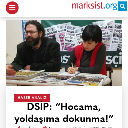
HABER ANALIZ
DSİP: “Hocama,
yoldaşıma dokunma!”