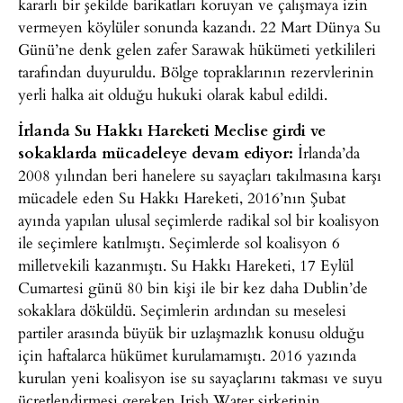
kararlı bir şekilde barikatları koruyan ve çalışmaya izin
vermeyen köylüler sonunda kazandı. 22 Mart Dünya Su
Günü’ne denk gelen zafer Sarawak hükümeti yetkilileri
tarafından duyuruldu. Bölge topraklarının rezervlerinin
yerli halka ait olduğu hukuki olarak kabul edildi.
İrlanda Su Hakkı Hareketi Meclise girdi ve
sokaklarda mücadeleye devam ediyor:
İrlanda’da
2008 yılından beri hanelere su sayaçları takılmasına karşı
mücadele eden Su Hakkı Hareketi, 2016’nın Şubat
ayında yapılan ulusal seçimlerde radikal sol bir koalisyon
ile seçimlere katılmıştı. Seçimlerde sol koalisyon 6
milletvekili kazanmıştı. Su Hakkı Hareketi, 17 Eylül
Cumartesi günü 80 bin kişi ile bir kez daha Dublin’de
sokaklara döküldü. Seçimlerin ardından su meselesi
partiler arasında büyük bir uzlaşmazlık konusu olduğu
için haftalarca hükümet kurulamamıştı. 2016 yazında
kurulan yeni koalisyon ise su sayaçlarını takması ve suyu
ücretlendirmesi gereken Irish Water şirketinin