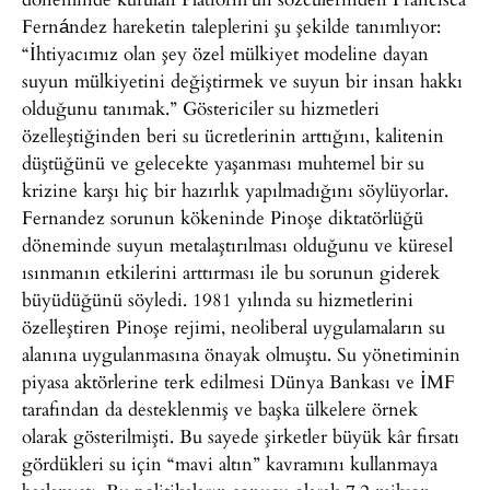
Fernández hareketin taleplerini şu şekilde tanımlıyor:
“İhtiyacımız olan şey özel mülkiyet modeline dayan
suyun mülkiyetini değiştirmek ve suyun bir insan hakkı
olduğunu tanımak.” Göstericiler su hizmetleri
özelleştiğinden beri su ücretlerinin arttığını, kalitenin
düştüğünü ve gelecekte yaşanması muhtemel bir su
krizine karşı hiç bir hazırlık yapılmadığını söylüyorlar.
Fernandez sorunun kökeninde Pinoşe diktatörlüğü
döneminde suyun metalaştırılması olduğunu ve küresel
ısınmanın etkilerini arttırması ile bu sorunun giderek
büyüdüğünü söyledi. 1981 yılında su hizmetlerini
özelleştiren Pinoşe rejimi, neoliberal uygulamaların su
alanına uygulanmasına önayak olmuştu. Su yönetiminin
piyasa aktörlerine terk edilmesi Dünya Bankası ve İMF
tarafından da desteklenmiş ve başka ülkelere örnek
olarak gösterilmişti. Bu sayede şirketler büyük kâr fırsatı
gördükleri su için “mavi altın” kavramını kullanmaya