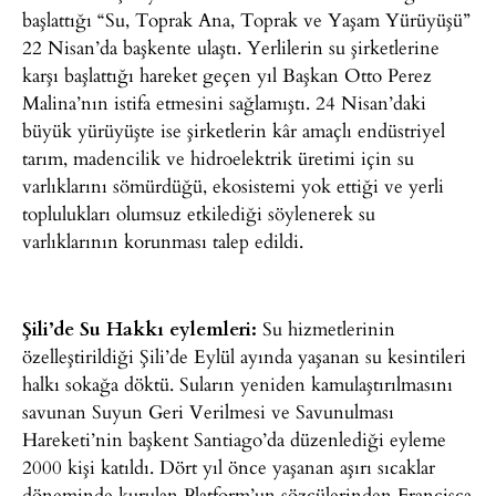
başlattığı “Su, Toprak Ana, Toprak ve Yaşam Yürüyüşü”
22 Nisan’da başkente ulaştı. Yerlilerin su şirketlerine
karşı başlattığı hareket geçen yıl Başkan Otto Perez
Malina’nın istifa etmesini sağlamıştı. 24 Nisan’daki
büyük yürüyüşte ise şirketlerin kâr amaçlı endüstriyel
tarım, madencilik ve hidroelektrik üretimi için su
varlıklarını sömürdüğü, ekosistemi yok ettiği ve yerli
toplulukları olumsuz etkilediği söylenerek su
varlıklarının korunması talep edildi.
Şili’de Su Hakkı eylemleri:
Su hizmetlerinin
özelleştirildiği Şili’de Eylül ayında yaşanan su kesintileri
halkı sokağa döktü. Suların yeniden kamulaştırılmasını
savunan Suyun Geri Verilmesi ve Savunulması
Hareketi’nin başkent Santiago’da düzenlediği eyleme
2000 kişi katıldı. Dört yıl önce yaşanan aşırı sıcaklar
döneminde kurulan Platform’un sözcülerinden Francisca