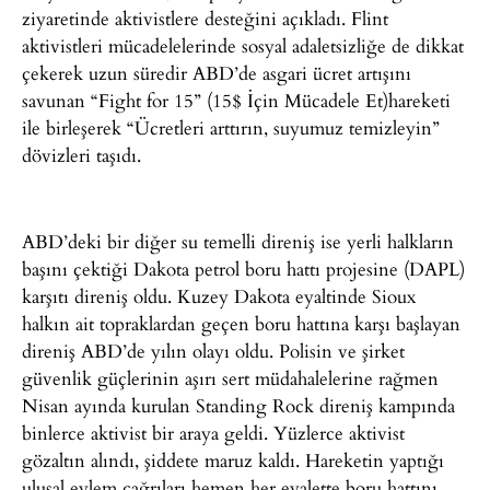
ziyaretinde aktivistlere desteğini açıkladı. Flint
aktivistleri mücadelelerinde sosyal adaletsizliğe de dikkat
çekerek uzun süredir ABD’de asgari ücret artışını
savunan “Fight for 15” (15$ İçin Mücadele Et)hareketi
ile birleşerek “Ücretleri arttırın, suyumuz temizleyin”
dövizleri taşıdı.
ABD’deki bir diğer su temelli direniş ise yerli halkların
başını çektiği Dakota petrol boru hattı projesine (DAPL)
karşıtı direniş oldu. Kuzey Dakota eyaltinde Sioux
halkın ait topraklardan geçen boru hattına karşı başlayan
direniş ABD’de yılın olayı oldu. Polisin ve şirket
güvenlik güçlerinin aşırı sert müdahalelerine rağmen
Nisan ayında kurulan Standing Rock direniş kampında
binlerce aktivist bir araya geldi. Yüzlerce aktivist
gözaltın alındı, şiddete maruz kaldı. Hareketin yaptığı
ulusal eylem çağrıları hemen her eyalette boru hattını