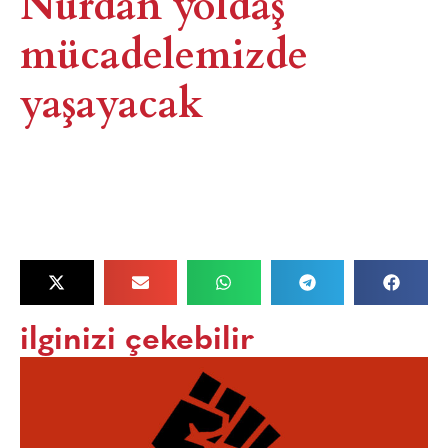
Nurdan yoldaş
mücadelemizde
yaşayacak
ilginizi çekebilir