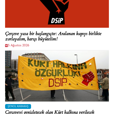
Çerçeve yasa bir başlangıçtır: Aralanan kapıyı birlikte
zorlayalım, barışı büyütelim!
5 Ağustos 2026
ŞENOL KARAKAŞ
Çerçeveyi genişletecek olan Kürt halkına verilecek