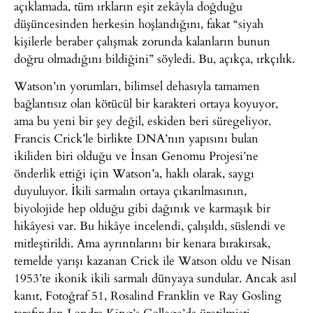
açıklamada, tüm ırkların eşit zekâyla doğduğu
düşüncesinden herkesin hoşlandığını, fakat “siyah
kişilerle beraber çalışmak zorunda kalanların bunun
doğru olmadığını bildiğini” söyledi. Bu, açıkça, ırkçılık.
Watson’ın yorumları, bilimsel dehasıyla tamamen
bağlantısız olan kötücül bir karakteri ortaya koyuyor,
ama bu yeni bir şey değil, eskiden beri süregeliyor.
Francis Crick’le birlikte DNA’nın yapısını bulan
ikiliden biri olduğu ve İnsan Genomu Projesi’ne
önderlik ettiği için Watson’a, haklı olarak, saygı
duyuluyor. İkili sarmalın ortaya çıkarılmasının,
biyolojide hep olduğu gibi dağınık ve karmaşık bir
hikâyesi var. Bu hikâye incelendi, çalışıldı, süslendi ve
mitleştirildi. Ama ayrıntılarını bir kenara bırakırsak,
temelde yarışı kazanan Crick ile Watson oldu ve Nisan
1953’te ikonik ikili sarmalı dünyaya sundular. Ancak asıl
kanıt, Fotoğraf 51, Rosalind Franklin ve Ray Gosling
tarafından Londra King’s College’da üretilmişti.