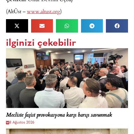
(AltÜst –
www.altust.org
)
ilginizi çekebilir
Mecliste faşist provokasyona karşı barışı savunmak
8 Ağustos 2026