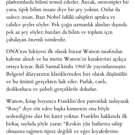
platformlarda bilimi temsil ederler. Ancak, stereotipler bir
yana, tipik bilim insanı diye bir şey yoktur. Onlar da
sadece insan. Bazı Nobel ödülü sahipleri aptalca ve
cahilce şeyler söyler. Pek çoğu uzmanlık alanları dışında
pek az şey söyler; bazıları da bilim ve toplum için
çabalayan önemli isimlerdir.
DNA’nın hikâyesi ilk olarak bizzat Watson tarafından
kaleme alındı ve bu metin Watson’ın karakterini açıkça
ortaya koyar. İkili Sarmal kitabı 1968’de yayımlanmıştır.
Belgesel düzyazının klasiklerinden biri olarak düşünülür
ve bu ününü gerçekten hak eder. Parlak, canlı,
dedikoducu ve şaibeli gerçeklerle doludur.
Watson, kitap boyunca Franklin’den patronluk taslayarak
“Rosy” diye söz eder; başka kimsenin ona böyle
seslendiğine dair bir kanıt yoktur. Franklin hakkında ilk
birkaç sayfada şöyle yazar: “Keskin yüz hatlarına sahip
olmasına rağmen tipsiz değildi ve eğer kıyafetlerine