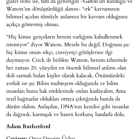
güzel ironi ise, tam da genetiğin -Galton’un kurduğu ve
Watson’un dönüştürdüğü alanın- “ırk” kavramının
bilimsel açıdan tümüyle anlamsız bir kavram olduğunu
açıkça göstermiş olması.
“Hiç kimse gerçekten benim varlığımı kabullenmek
istemiyor” diyor Watson. Mesele bu değil. Doğrusu şu:
hiç kimse onun ırkçı, cinsiyetçi görüşlerine ilgi
duymuyor. Crick ile birlikte Watson, benim zihnimde
her zaman 20. yüzyılın en önemli bilimsel atılımı olan
ikili sarmalı bulan kişiler olarak kalacak. Önümüzdeki
zorluk ise şu: Bilim muhteşem olduğunda ve bilim
insanları bunu hak ettiklerinde onları kutlayalım. Ama
rezil bağnazlar oldukları ortaya çıktığında bunda da
dürüst olalım. Anlaşılan, DNA’nın kendisi gibi insanlar
da dağınık, karmaşık ve bazen korkunç hatalarla dolu.
Adam Rutherford
Çeviren:
Onur Devrim Üçbaş