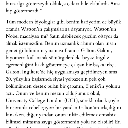
biraz ilgi gösterseydi oldukça çekici bile olabilirdi. Ama
hiç göstermezdi.”
Tüm modern biyologlar gibi benim kariyerim de büyük
oranda Watson’ın çalışmalarına dayanıyor. Watson’un
Nobel madalyası mı? Satın alabilecek gücüm olsaydı da
almak istemezdim. Benim uzmanlık alanım olan insan
genetiği biliminin yaratıcısı Francis Galton. Galton,
biyometri kullanarak sömürgelerdeki beyaz İngiliz
egemenliğini haklı göstermeye çalışan bir başka ırkçı.
Galton, İngiltere’de hiç uygulamaya geçirilmeyen ama
20. yüzyılın başlarında siyasî yelpazenin pek çok
bölümünden destek bulan bir çabanın, öjenik’in yolunu
açtı. Onun ve benim mezun olduğumuz okul,
University College London (UCL), sürekli olarak şöyle
bir sorunla cebelleşiyor: bir yandan Galton’un ırkçılığını
kınarken, diğer yandan onun inkâr edilemez emsalsiz
bilimsel mirasına saygı göstermenin yolu ne olabilir? En