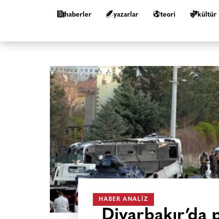
haberler
yazarlar
teori
kültür
HABER ANALIZ
Diyarbakır’da 