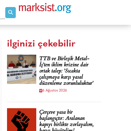
ilginizi çekebilir
TTB ve Birleşik Metal-
İş'ten iklim krizine dair
ortak talep: 'Sıcakta
çalışmaya karşı yasal
düzenleme zorunluluktur'
6 Ağustos 2026
Çerçeve yasa bir
başlangıçtır: Aralanan
kapıyı birlikte zorlayalım,