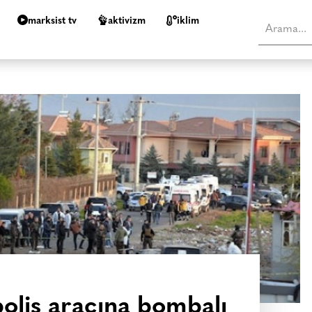
marksist tv
aktivizm
i̇klim
polis aracına bombalı