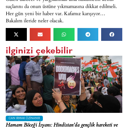
suçlarını da onun üstüne yıkmamasına dikkat edilmeli.
Her gün yeni bir haber var. Kafamız karışıyor…
Bakalım ileride neler olacak.
ilginizi çekebilir
CAN IRMAK ÖZINANIR
Hamam Böceği İsyanı: Hindistan’da gençlik hareketi ve