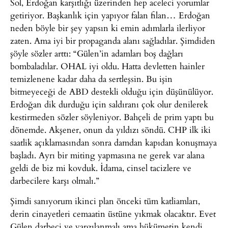
Sol, Erdoğan karşıtlığı üzerinden hep aceleci yorumlar
getiriyor. Başkanlık için yapıyor falan filan… Erdoğan
neden böyle bir şey yapsın ki emin adımlarla ilerliyor
zaten. Ama iyi bir propaganda alanı sağladılar. Şimdiden
şöyle sözler arttı: “Gülen’in adamları boş dağları
bombaladılar. OHAL iyi oldu. Hatta devletten hainler
temizlenene kadar daha da sertleşsin. Bu işin
bitmeyeceği de ABD destekli olduğu için düşünülüyor.
Erdoğan dik durduğu için saldıranı çok olur denilerek
kestirmeden sözler söyleniyor. Bahçeli de prim yaptı bu
dönemde. Akşener, onun da yıldızı söndü. CHP ilk iki
saatlik açıklamasından sonra damdan kapıdan konuşmaya
başladı. Ayrı bir miting yapmasına ne gerek var alana
geldi de biz mi kovduk. İdama, cinsel tacizlere ve
darbecilere karşı olmalı.”
Şimdi sanıyorum ikinci plan önceki tüm katliamları,
derin cinayetleri cemaatin üstüne yıkmak olacaktır. Evet
Gülen darbeci ve yargılanmalı ama hükümetin kendi