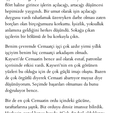
flört haline girince işlerin açılacağı, artacağı düşüncesi
hepimizde yaygındı. Bir umut olarak işin açılacağı
duygusu vardı rahatlamak üzereyken darbe olması zaten
borçları olan birçoğumuzu korkuttu. İşsizlik, yoksulluk
anlamına geldiğini herkes düşündü. Sokağa çıkan
işçilerin bir bölümü de bu korkuyla çıktı.
Benim çevremde Cemaatçi işçi çok azdır yirmi yıllık
işçiyim benim hiç cemaatçi arkadaşım olmadı.
Kayseri’de Cemaatin bence asıl olarak esnaf, patronlar
içerisinde etkisi vardı. Kayseri’nin en çok görünen
yüzleri bu olduğu için de çok güçlü imajı oluştu. Bazen
de çok örgütlü diyerek Cemaati abartıyor muyuz diye
düşünüyorum. Seçimde başarıları olmaması da bunu
doğruluyor bence.
Bir de en çok Cemaatin ordu içindeki gücüne,
taraftarlarına şaştık. Biz orduyu dinsiz imansız bilirdik.
Herkesin genel kanısı buydu. “Çok dindar” olduklarını