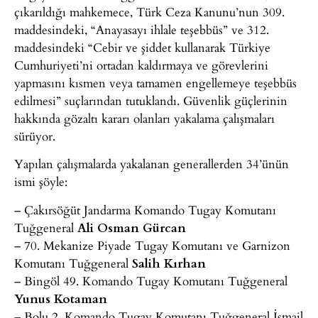
çıkarıldığı mahkemece, Türk Ceza Kanunu’nun 309.
maddesindeki, “Anayasayı ihlale teşebbüs” ve 312.
maddesindeki “Cebir ve şiddet kullanarak Türkiye
Cumhuriyeti’ni ortadan kaldırmaya ve görevlerini
yapmasını kısmen veya tamamen engellemeye teşebbüs
edilmesi” suçlarından tutuklandı. Güvenlik güçlerinin
hakkında gözaltı kararı olanları yakalama çalışmaları
sürüyor.
Yapılan çalışmalarda yakalanan generallerden 34’ünün
ismi şöyle:
– Çakırsöğüt Jandarma Komando Tugay Komutanı
Tuğgeneral
Ali Osman Gürcan
– 70. Mekanize Piyade Tugay Komutanı ve Garnizon
Komutanı Tuğgeneral
Salih Kırhan
– Bingöl 49. Komando Tugay Komutanı Tuğgeneral
Yunus Kotaman
– Bolu 2. Komando Tugay Komutanı Tuğgeneral İsmail