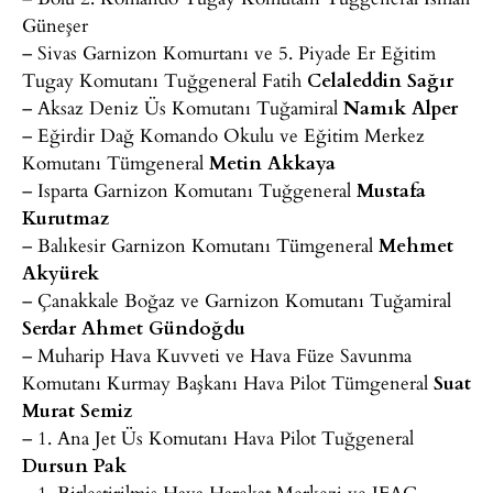
Güneşer
– Sivas Garnizon Komurtanı ve 5. Piyade Er Eğitim
Tugay Komutanı Tuğgeneral Fatih
Celaleddin Sağır
– Aksaz Deniz Üs Komutanı Tuğamiral
Namık Alper
– Eğirdir Dağ Komando Okulu ve Eğitim Merkez
Komutanı Tümgeneral
Metin Akkaya
– Isparta Garnizon Komutanı Tuğgeneral
Mustafa
Kurutmaz
– Balıkesir Garnizon Komutanı Tümgeneral
Mehmet
Akyürek
– Çanakkale Boğaz ve Garnizon Komutanı Tuğamiral
Serdar Ahmet Gündoğdu
– Muharip Hava Kuvveti ve Hava Füze Savunma
Komutanı Kurmay Başkanı Hava Pilot Tümgeneral
Suat
Murat Semiz
– 1. Ana Jet Üs Komutanı Hava Pilot Tuğgeneral
Dursun Pak
– 1. Birleştirilmiş Hava Harekat Merkezi ve JFAC